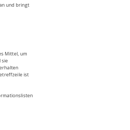
 an und bringt
es Mittel, um
 sie
 erhalten
reffzeile ist
ormationslisten