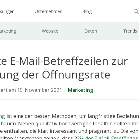
ösungen
Unternehmen
Blog
rketing
Website
Daten
Trends
e E-Mail-Betreffzeilen zur
rung der Öffnungsrate
siert am 15. November 2021
|
Marketing
ng
ist eine der besten Methoden, um langfristige Beziehu
bauen. Neben qualitativ hochwertigen Inhalten sollten Ihr
le enthalten, die klar, interessant und prägnant ist. Die v
llten Marktdaten zeigen, dass
33% der E-Mail-Empfänger