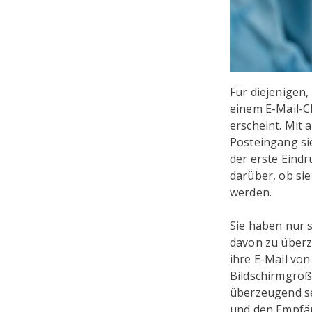
Für diejenigen, 
einem E-Mail-C
erscheint. Mit 
Posteingang si
der erste Eindr
darüber, ob sie
werden.
Sie haben nur s
davon zu überze
ihre E-Mail vo
Bildschirmgröße
überzeugend s
und den Empfäng