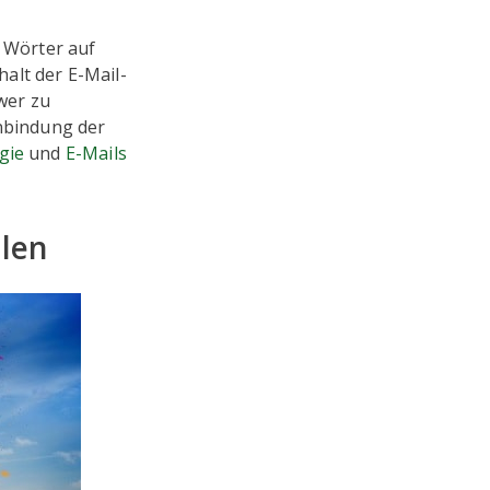
n Wörter auf
alt der E-Mail-
hwer zu
inbindung der
gie
und
E-Mails
ilen