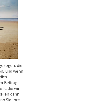
gezogen, die
hen, und wenn
lich
em Beitrag
lt, die wir
teilen dann
enn Sie Ihre