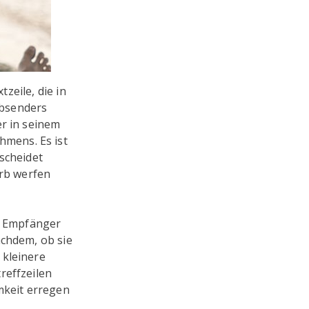
tzeile, die in
Absenders
er in seinem
mens. Es ist
scheidet
orb werfen
er Empfänger
achdem, ob sie
 kleinere
reffzeilen
keit erregen