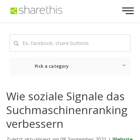
Pick a category
Neueste
Sozial
Marke
Wie soziale Signale das
Suchmaschinenranking
verbessern
Zuletzt aktualisiert am 08. September 2021
|
Website