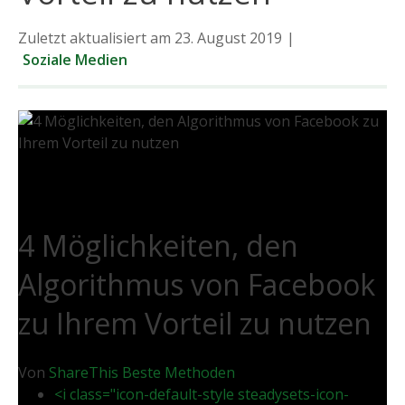
Zuletzt aktualisiert am 23. August 2019
|
Soziale Medien
4 Möglichkeiten, den
Algorithmus von Facebook
zu Ihrem Vorteil zu nutzen
Von
ShareThis
Beste Methoden
<i class="icon-default-style steadysets-icon-