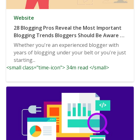
Website
28 Blogging Pros Reveal the Most Important
Blogging Trends Bloggers Should Be Aware of
in 2020 & Beyond
Whether you're an experienced blogger with
years of blogging under your belt or you're just
starting...
<small class="time-icon"> 34m read </small>