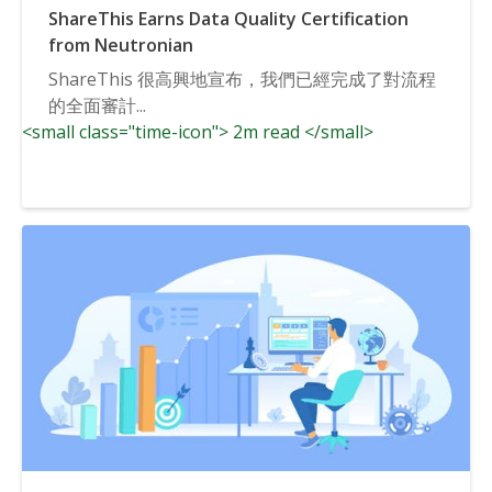
ShareThis Earns Data Quality Certification
from Neutronian
ShareThis 很高興地宣布，我們已經完成了對流程
的全面審計...
<small class="time-icon"> 2m read </small>