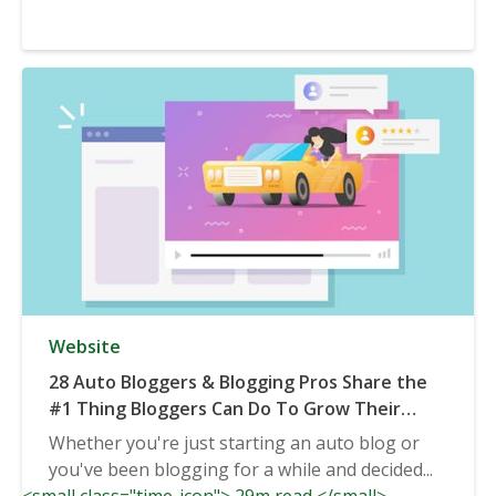
Website
28 Auto Bloggers & Blogging Pros Share the
#1 Thing Bloggers Can Do To Grow Their
Auto Blog
Whether you're just starting an auto blog or
you've been blogging for a while and decided...
<small class="time-icon"> 29m read </small>