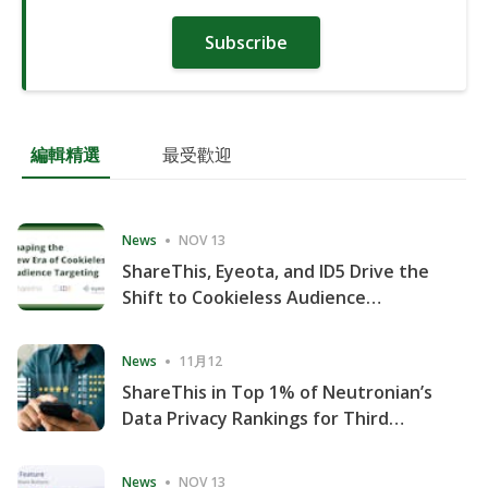
Subscribe
編輯精選
最受歡迎
News
NOV 13
ShareThis, Eyeota, and ID5 Drive the
Shift to Cookieless Audience
Targeting
News
11月12
ShareThis in Top 1% of Neutronian’s
Data Privacy Rankings for Third
Consecutive Quarter
News
NOV 13