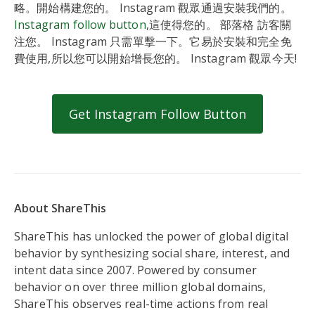
略。開始構建您的。 Instagram 觀眾通過安裝我們的。
Instagram follow button
,這使得您的。 部落格 訪客關
注您。 Instagram 只需單擊一下。它易於安裝和完全免
費使用,所以您可以開始增長您的。 Instagram 觀眾今天!
Get Instagram Follow Button
About ShareThis
ShareThis has unlocked the power of global digital
behavior by synthesizing social share, interest, and
intent data since 2007. Powered by consumer
behavior on over three million global domains,
ShareThis observes real-time actions from real