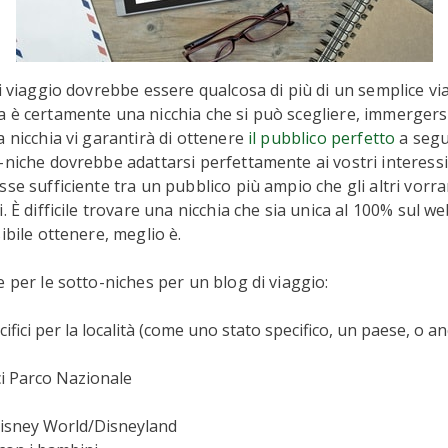
di viaggio dovrebbe essere qualcosa di più di un semplice vi
 è certamente una nicchia che si può scegliere, immergersi
a nicchia vi garantirà di ottenere
il pubblico perfetto
a segui
-niche dovrebbe adattarsi perfettamente ai vostri interess
sse sufficiente tra un pubblico più ampio che gli altri vorr
. È difficile trovare una nicchia che sia unica al 100% sul w
ibile ottenere, meglio è.
e per le sotto-niches per un blog di viaggio:
cifici per la località (come uno stato specifico, un paese, o a
ici Parco Nazionale
isney World/Disneyland