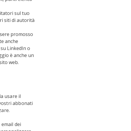
itatori sul tuo
 siti di autorità
ssere promosso
ete anche
 su LinkedIn o
aggio è anche un
sito web.
a usare il
vostri abbonati
zare.
 email dei