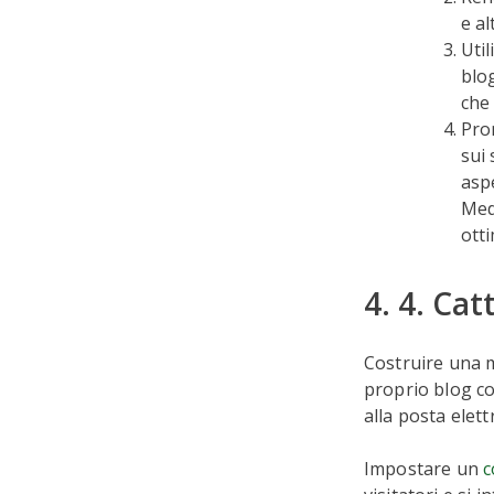
e al
Util
blog
che 
Pro
sui 
asp
Med
otti
4. 4. Cat
Costruire una m
proprio blog co
alla posta elett
Impostare un
c