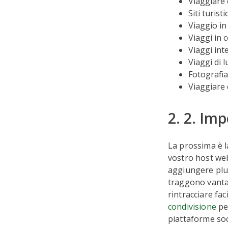
Viaggiare 
Siti turist
Viaggio in 
Viaggi in 
Viaggi int
Viaggi di 
Fotografia
Viaggiare
2. 2. Imp
La prossima è l
vostro host web
aggiungere plug
traggono vanta
rintracciare fa
condivisione
per
piattaforme soci