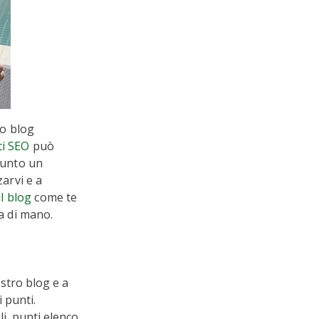
ro blog
ti SEO
può
punto un
zarvi e a
il blog
come te
a di mano.
ostro blog e a
 punti.
oli, punti elenco