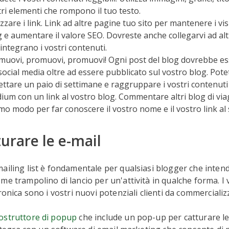
tri elementi che rompono il tuo testo.
izzare i link. Link ad altre pagine tuo sito per mantenere i vis
 e aumentare il valore SEO. Dovreste anche collegarvi ad altri
integrano i vostri contenuti.
muovi, promuovi, promuovi! Ogni post del blog dovrebbe e
social media oltre ad essere pubblicato sul vostro blog. Pot
ettare un paio di settimane e raggruppare i vostri contenuti
ium con un link al vostro blog. Commentare altri blog di vi
mo modo per far conoscere il vostro nome e il vostro link al 
turare le e-mail
ailing list è fondamentale per qualsiasi blogger che intend
me trampolino di lancio per un'attività in qualche forma. I 
ronica sono i vostri nuovi potenziali clienti da commercializ
ostruttore di popup
che include un pop-up per catturare le