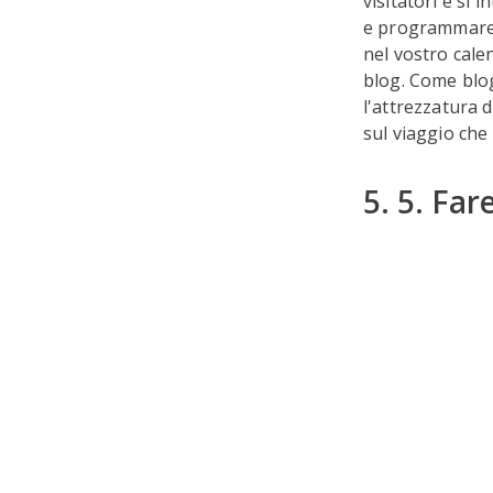
visitatori e si
e programmare l
nel vostro cale
blog. Come blog
l'attrezzatura d
sul viaggio che 
5. 5. Far