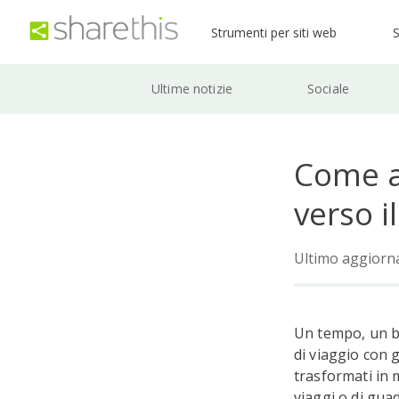
Strumenti per siti web
S
Ultime notizie
Sociale
Come av
verso i
Ultimo aggior
Un tempo, un bl
di viaggio con g
trasformati in 
viaggi o di gua