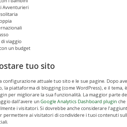
con i bambini
ici Avventurieri
solitaria
coppia
ernazionali
lusso
 di viaggio
 con un budget
ostare tuo sito
a configurazione attuale tuo sito e le sue pagine. Dopo aver
, la piattaforma di blogging (come WordPress), e il tema, è
in per migliorare la sua funzionalità. La maggior parte de
ggio dall'avere un
Google Analytics Dashboard plugin
che 
cilmente i visitatori. Si dovrebbe anche considerare l'aggiun
 permettere ai visitatori di condividere i tuoi contenuti sul
ali.