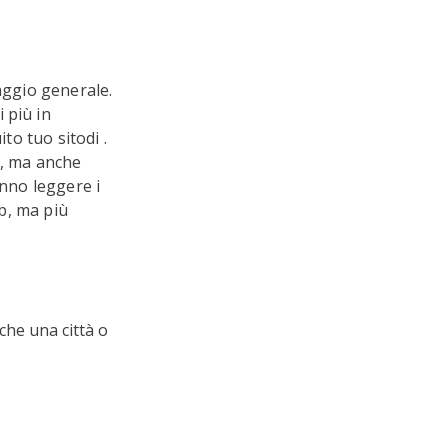
aggio generale.
 più in
to tuo sitodi .
i, ma anche
anno leggere i
eb, ma più
nche una città o