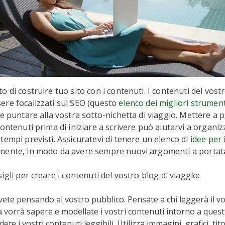
o di costruire tuo sito con i contenuti. I contenuti del vost
ere focalizzati sul SEO (questo
elenco dei migliori strumen
 e puntare alla vostra sotto-nichetta di viaggio. Mettere a 
ontenuti prima di iniziare a scrivere può aiutarvi a organiz
tempi previsti. Assicuratevi di tenere un elenco di
idee per 
mente, in modo da avere sempre nuovi argomenti a portat
igli per creare i contenuti del vostro blog di viaggio:
vete pensando al vostro pubblico. Pensate a chi leggerà il v
 vorrà sapere e modellate i vostri contenuti intorno a questi
ete i vostri contenuti leggibili. Utilizza immagini, grafici, tit