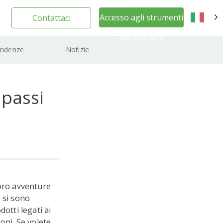
Accesso agli strumenti
Contattaci
IT
del sito web
ndenze
Notizie
 passi
loro avventure
o si sono
otti legati ai
oni. Se volete