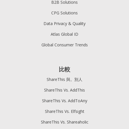
B2B Solutions
CPG Solutions
創建支柱內容
Data Privacy & Quality
Atlas Global ID
Global Consumer Trends
嵌入視頻並整
合其他視覺元素
比較
ShareThis 與。別人
ShareThis Vs. AddThis
利用您的頂級推薦來源。
ShareThis Vs. AddToAny
ShareThis Vs. Elfsight
ShareThis Vs. Shareaholic