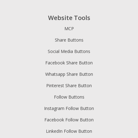
如何戰略性地使用共享按鈕來增加
參與度和 SEO
Website Tools
MCP
Share Buttons
Social Media Buttons
Facebook Share Button
Whatsapp Share Button
從您表現最好的內容中取得更多里
Pinterest Share Button
程。
Follow Buttons
Instagram Follow Button
Facebook Follow Button
LinkedIn Follow Button