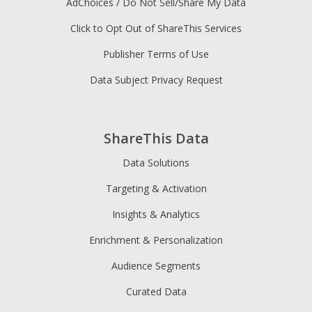
AdChoices / Do Not Sell/Share My Data
使用者的搜索意圖
Click to Opt Out of ShareThis Services
Publisher Terms of Use
Data Subject Privacy Request
ShareThis Data
Data Solutions
Targeting & Activation
Insights & Analytics
Enrichment & Personalization
每屆會議改善頁面流覽量和頁面。
Audience Segments
Curated Data