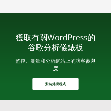
透過設定目標追蹤轉換
Marketer’s Guide to Google
Analytics Certification
2020年您的網站終極SEO清單。
WordPress SEO 提示: 12 個提示,
獲取有關WordPress的
以改善您的 Wordpress 網站的
谷歌分析儀錶板
SEO
50 SEO 提示 + 最佳實務,以提高搜
尋可見性
監控、測量和分析網站上的訪客參與
6 個要寫的提示 部落格 排名的內
度
容
通過為WordPress外掛程式安裝
10 ways to increase traffic to
谷歌分析，在WordPress儀錶板
your website
安裝外掛程式
中獲取基本見解。
什麼是反向連結?連結建構初學者
的有用指南
如何負SEO毀了好網站 - 以及如何
保持您的網站看起來『偉大的