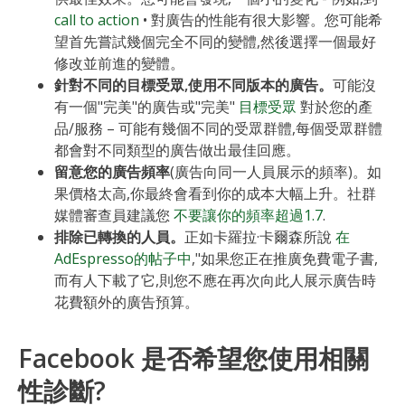
call to action
• 對廣告的性能有很大影響。您可能希
望首先嘗試幾個完全不同的變體,然後選擇一個最好
修改並前進的變體。
針對不同的目標受眾,使用不同版本的廣告。
可能沒
有一個"完美"的廣告或"完美"
目標受眾
對於您的產
品/服務 – 可能有幾個不同的受眾群體,每個受眾群體
都會對不同類型的廣告做出最佳回應。
留意您的廣告頻率
(廣告向同一人員展示的頻率)。如
果價格太高,你最終會看到你的成本大幅上升。社群
媒體審查員建議您
不要讓你的頻率超過1.7
.
排除已轉換的人員。
正如卡羅拉·卡爾森所說
在
AdEspresso的帖子中
,"如果您正在推廣免費電子書,
而有人下載了它,則您不應在再次向此人展示廣告時
花費額外的廣告預算。
Facebook 是否希望您使用相關
性診斷?