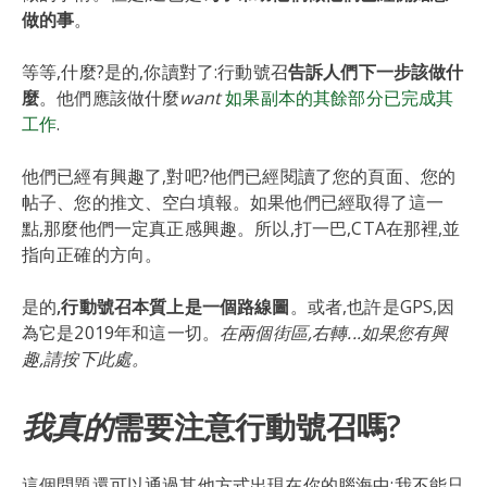
做的事
。
等等,什麼?是的,你讀對了:行動號召
告訴人們下一步該做什
麼
。他們應該做什麼
want
如果副本的其餘部分已完成其
工作
.
他們已經有興趣了,對吧?他們已經閱讀了您的頁面、您的
帖子、您的推文、空白填報。如果他們已經取得了這一
點,那麼他們一定真正感興趣。所以,打一巴,CTA在那裡,並
指向正確的方向。
是的
,行動號召本質上是一個路線圖
。或者,也許是GPS,因
為它是2019年和這一切。
在兩個街區,右轉...如果您有興
趣,請按下此處。
我真的
需要注意行動號召嗎?
這個問題還可以通過其他方式出現在你的腦海中:我不能只