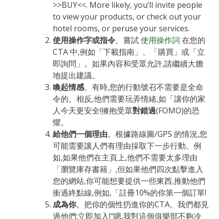
>>BUY<<. More likely, you’ll invite people
to view your products, or check out your
hotel rooms, or peruse your services.
使用操作字或指令
。嘗試
使用操作詞
在您的
CTA 中,例如「下載指南」、「購買」或「立
即詢問」。如果內容和受眾允許,請繼續大膽
地提出建議。
喚起情感
。有時,您的行動號召不需要是全命
令的。相反,他們需要玩弄情緒,如「讓你的家
人今天更安全!擁抱受眾
對錯過
(FOMO)的恐
懼。
給他們一個理由
。根據路線圖/GPS 的情況,您
可能需要讓人們有理由採取下一步行動。例
如,如果他們在主頁上,他們不需要太多理由
「瀏覽庫存書籍」,但如果他們四次點擊進入
您的網站,你可能想要提供一些東西,推動他們
衝過終點線,例如,「註冊10%的你第一個訂單!
成為你
。把你的個性扔進你的CTA。我們都見
過他們:立即加入!"嗯,我對這個俱樂部不夠冷