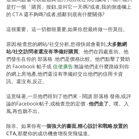
是打一個「購買」按鈕,並叫它一天嗎?或者,我的側邊欄上
的 CTA 還不夠嗎?或者,措辭到底有什麼關係?
這很重要。這一切都很重要,如果你想最終做一些莫拉。
原因:檢查您的網站/社交分析,您很快就會看到
,大多數網
站/社交訪問者還沒有準備好購買
。他們在四處逛街。他
們發生在你的 部落格 .他們是價格比較。他們點擊了贊助
的 Facebook 帖子或
信使廣告
.無論他們走什麼路線到你
的網上房地產,他們還沒有準備好交出他們的信用卡資
訊。還沒有,反正。
這意味著,一旦他們得到了他們來 - 閱讀 部落格 發佈,或評
論的Facebook帖子,或檢查您的定價 -
他們走了
。噗。入
風,再也聽不出。
除非。如果你有一
個強大的書面,精心設計和戰略放置的
CTA,
那麼你的成功機會增長突飛猛進。