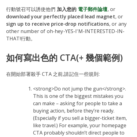
行動號召可以誘使他們
加入您的
電子郵件論壇
, or
download your perfectly placed lead magnet
, or
sign up to receive price-drop notifications
, or any
other number of oh-hey-YES-I'M-INTERESTED-IN-
THAT!行動。
如何寫出色的 CTA(+ 幾個範例)
在開始部署殺手 CTA 之前,請記住一些規則:
<strong>Do not jump the gun</strong>.
This is one of the biggest mistakes you
can make – asking for people to take a
buying action, before they’re ready.
(Especially if you sell a bigger-ticket item,
like travel.) For example, your homepage
CTA probably shouldn’t direct people to