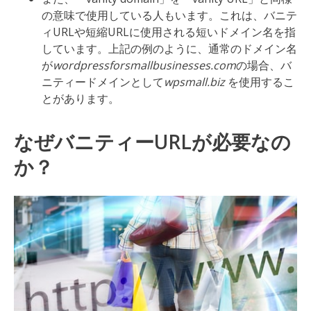
の意味で使用している人もいます。これは、バニテ
ィURLや短縮URLに使用される短いドメイン名を指
しています。上記の例のように、通常のドメイン名
が
wordpressforsmallbusinesses.com
の場合、バ
ニティードメインとして
wpsmall.biz
を使用するこ
とがあります。
なぜバニティーURLが必要なの
か？