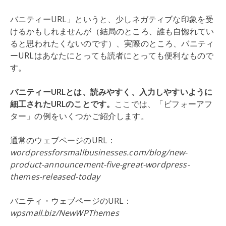
バニティーURL」というと、少しネガティブな印象を受
けるかもしれませんが（結局のところ、誰も自惚れてい
ると思われたくないのです）、実際のところ、バニティ
ーURLはあなたにとっても読者にとっても便利なもので
す。
バニティーURLとは、読みやすく、入力しやすいように
細工されたURLのことです。
ここでは、「ビフォーアフ
ター」の例をいくつかご紹介します。
通常のウェブページのURL：
wordpressforsmallbusinesses.com/blog/new-
product-announcement-five-great-wordpress-
themes-released-today
バニティ・ウェブページのURL：
wpsmall.biz/NewWPThemes