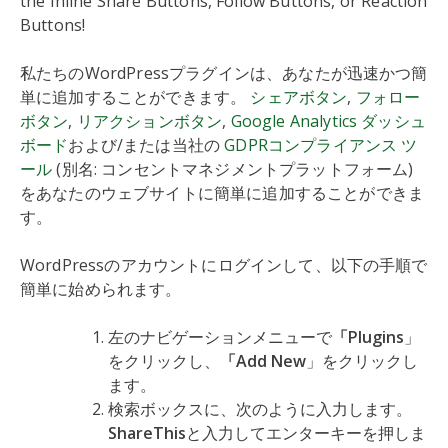
the Inline Share Buttons, Follow Buttons, or Reaction
Buttons!
私たちのWordPressプラグインは、あなたが迅速かつ簡
単に追加することができます。
シェアボタン
,
フォロー
ボタン
,
リアクションボタン
,
Google Analytics ダッシュ
ボード
および/または当社の
GDPRコンプライアンス ツ
ール
(別名: コンセントマネジメントプラットフォーム)
をあなたのウェブサイトに簡単に追加することができま
す。
WordPressのアカウントにログインして、以下の手順で
簡単に始められます。
左のナビゲーションメニューで
「Plugins
」
をクリックし、
「Add New
」をクリックし
ます。
検索ボックスに、次のように入力します。
ShareThis
と入力してエンターキーを押しま