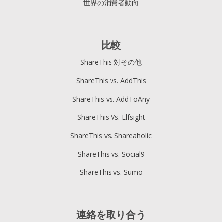
世界の消費者動向
比較
ShareThis 対その他
ShareThis vs. AddThis
ShareThis vs. AddToAny
ShareThis Vs. Elfsight
ShareThis vs. Shareaholic
ShareThis vs. Social9
ShareThis vs. Sumo
連絡を取り合う