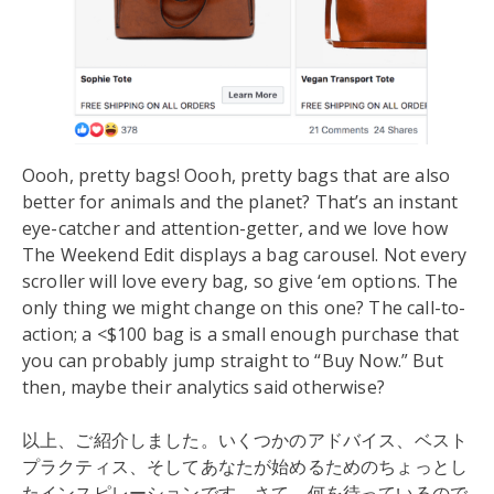
Oooh, pretty bags! Oooh, pretty bags that are also
better for animals and the planet? That’s an instant
eye-catcher and attention-getter, and we love how
The Weekend Edit displays a bag carousel. Not every
scroller will love every bag, so give ‘em options. The
only thing we might change on this one? The call-to-
action; a <$100 bag is a small enough purchase that
you can probably jump straight to “Buy Now.” But
then, maybe their analytics said otherwise?
以上、ご紹介しました。いくつかのアドバイス、ベスト
プラクティス、そしてあなたが始めるためのちょっとし
たインスピレーションです。さて、何を待っているので