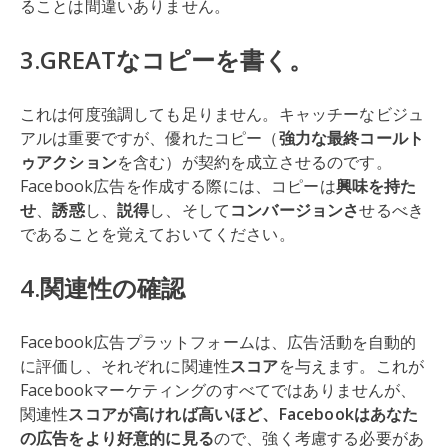
ることは間違いありません。
3.GREATなコピーを書く。
これは何度強調しても足りません。キャッチーなビジュ
アルは重要ですが、優れたコピー（
強力な最終コールト
ゥアクション
を含む）が契約を成立させるのです。
Facebook広告を作成する際には、コピーは
興味を持た
せ
、
誘惑
し、
説得
し、そして
コンバージョンさ
せるべき
であることを覚えておいてください。
4.関連性の確認
Facebook広告プラットフォームは、広告活動を自動的
に評価し、それぞれに関連性
スコア
を与えます。これが
Facebookマーケティングのすべてではありませんが、
関連性
スコアが高ければ高いほど、Facebookはあなた
の広告をより好意的に見る
ので、強く考慮する必要があ