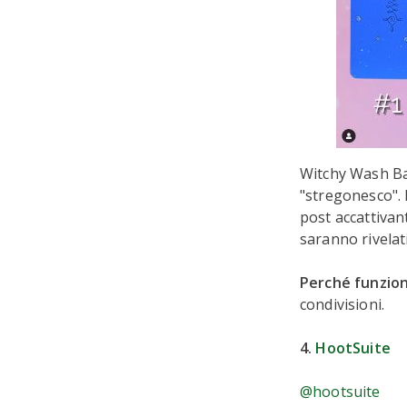
Witchy Wash Bat
"stregonesco".
post accattivant
saranno rivelat
Perché funzio
condivisioni.
4.
HootSuite
@hootsuite