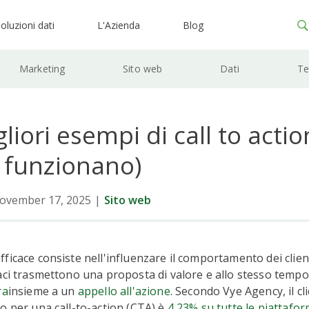
oluzioni dati
L'Azienda
Blog
Marketing
Sito web
Dati
Te
gliori esempi di call to actio
 funzionano)
ovember 17, 2025
|
Sito web
icace consiste nell'influenzare il comportamento dei clienti
aci trasmettono una proposta di valore e allo stesso temp
ra
insieme a un
appello all'azione
. Secondo Vye Agency, il c
o per una call-to-action (CTA) è
4,23% su tutte le piattaform