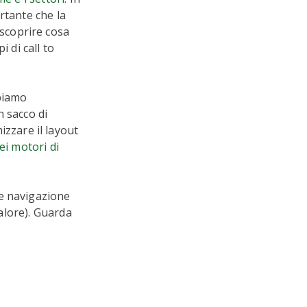
rtante che la
 scoprire cosa
 di call to
bbiamo
n sacco di
izzare il layout
ei motori di
le navigazione
valore). Guarda