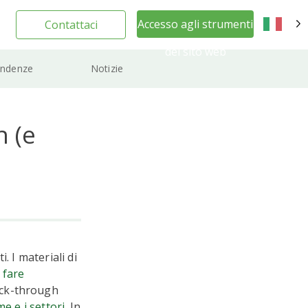
Accesso agli strumenti
Contattaci
IT
del sito web
ndenze
Notizie
n (e
. I materiali di
o
fare
lick-through
e e i settori
. In