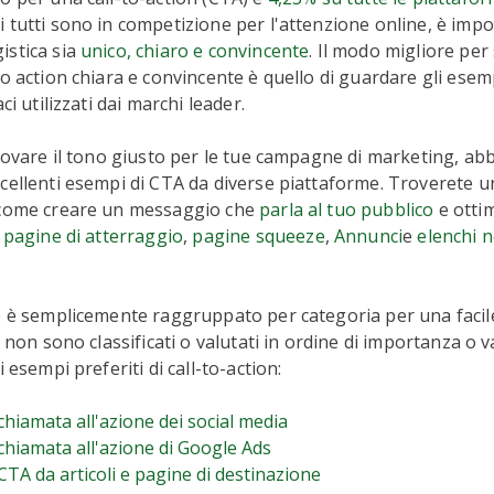
 tutti sono in competizione per l'attenzione online, è impo
istica sia
unico, chiaro e convincente
. Il modo migliore per
o action chiara e convincente è quello di guardare gli esempi
ci utilizzati dai marchi leader.
trovare il tono giusto per le tue campagne di marketing, a
cellenti esempi di CTA da diverse piattaforme. Troverete u
 come creare un messaggio che
parla al tuo pubblico
e ottim
,
pagine di atterraggio
,
pagine squeeze
,
Annunci
e
elenchi n
o è semplicemente raggruppato per categoria per una faci
, non sono classificati o valutati in ordine di importanza o 
i esempi preferiti di call-to-action:
chiamata all'azione dei social media
chiamata all'azione di Google Ads
CTA da articoli e pagine di destinazione