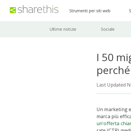
Strumenti per siti web
S
Ultime notizie
Sociale
I 50 mi
perché
Last Updated N
Un marketing eff
marca più effic
un'offerta chia
rate (CTR) medi