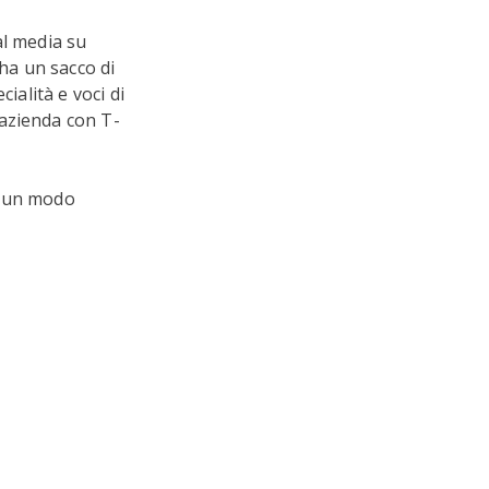
al media su
 ha un sacco di
ialità e voci di
azienda con T-
è un modo