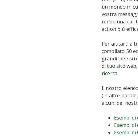
un mondo in cui
vostra messagg
rende una call t
action più effica
Per aiutarti a 
compilato 50 ec
grandi idee su
di tuo sito web
ricerca
.
Il nostro elenc
(in altre parole
alcuni dei nostr
Esempi di 
Esempi di 
Esempi di 