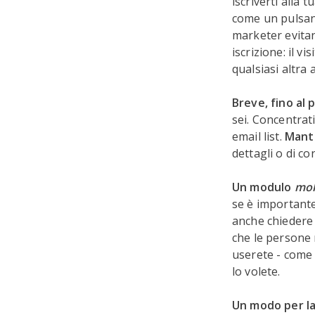
iscriverti alla 
come un pulsante
marketer evit
iscrizione: il v
qualsiasi altra 
Breve, fino al 
sei. Concentrati
email list.
Manti
dettagli o di co
Un modulo
mol
se è importante
anche chiedere 
che le persone 
userete - come 
lo volete.
Un modo per la