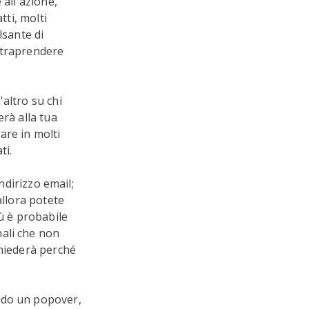
 all'azione,
tti, molti
lsante di
intraprendere
altro su chi
erà alla tua
are in molti
ti.
ndirizzo email;
allora potete
ù è probabile
ali che non
chiederà perché
ndo un popover,