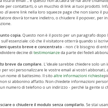
tua lista di email ... e questo non accadrà se hai altre chiamate
 per contattarti, o un mucchio di link ai tuoi prodotti. Infa
ano
di
avere link nella loro squeeze page che non siano il pu
isitatore dovrà tornare indietro, o chiudere il popover, per 
azione.
punto copia.
Questo non è il posto per un paragrafo dopo l'
 sull'essenziale: ciò che il visitatore otterrà quando si iscriv
eni questo breve e concentrato
- non c'è bisogno di entr
ndividere decine di
testimonianze
da parte dei fedeli abbona
to
breve da compilare.
L'ideale sarebbe chiedere solo un i
 per voi personalizzare le vostre email ai vostri abbonati, 
un nome di battesimo. Il sito
altre informazioni richieste
pi
non si abbonino affatto. Non chiedete informazioni person
un numero di telefono o un indirizzo - perché la gente si 
sciare o chiudere il modulo senza compilarlo.
Se stai usa