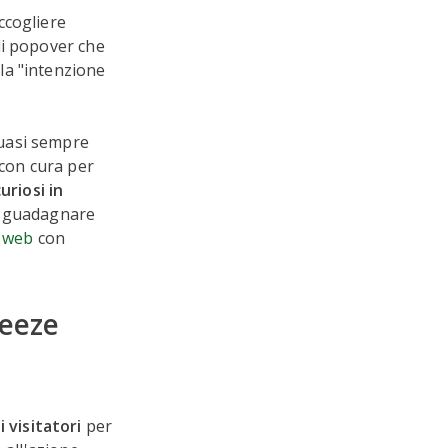
accogliere
di popover che
la "intenzione
quasi sempre
 con cura per
uriosi in
i guadagnare
o web
con
ueeze
 visitatori
per