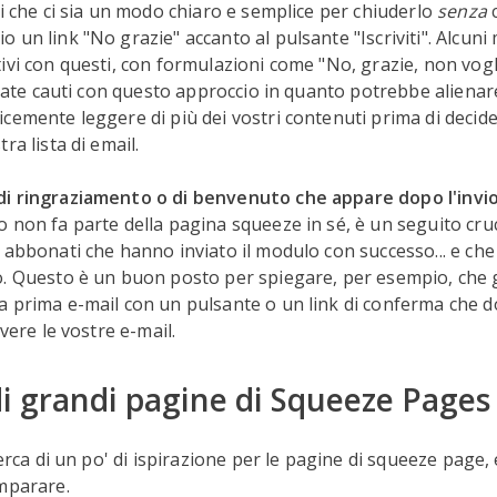
ti che ci sia un modo chiaro e semplice per chiuderlo
senza
c
 un link "No grazie" accanto al pulsante "Iscriviti". Alcuni
ivi con questi, con formulazioni come "No, grazie, non vogl
siate cauti con questo approccio in quanto potrebbe alienare 
cemente leggere di più dei vostri contenuti prima di decider
ra lista di email.
i ringraziamento o di benvenuto che appare dopo l'invio
 non fa parte della pagina squeeze in sé, è un seguito cruc
 abbonati che hanno inviato il modulo con successo... e che
o. Questo è un buon posto per spiegare, per esempio, che 
a prima e-mail con un pulsante o un link di conferma che 
evere le vostre e-mail.
i grandi pagine di Squeeze Pages
cerca di un po' di ispirazione per le pagine di squeeze page,
mparare.