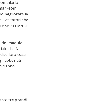
ompilarlo,
 marketer
io migliorare la
i visitatori che
e se iscriversi
 del modulo.
iale che fa
 dice loro cosa
gli abbonati
dovranno
 ecco tre grandi