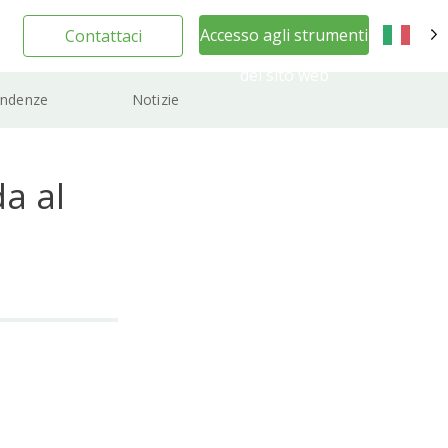
Accesso agli strumenti
Contattaci
IT
del sito web
ndenze
Notizie
a al