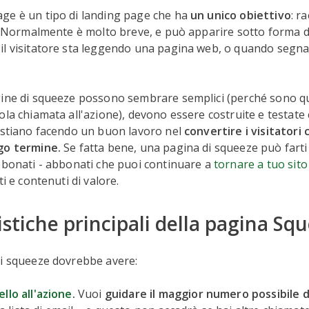
ge è un tipo di landing page che ha
un unico obiettivo
: r
l. Normalmente è molto breve, e può apparire sotto forma 
il visitatore sta leggendo una pagina web, o quando segna
gine di squeeze possono sembrare semplici (perché sono 
ola chiamata all'azione), devono essere costruite e testate
 stiano facendo un buon lavoro nel
convertire i visitatori c
go termine.
Se fatta bene, una pagina di squeeze può fart
bbonati - abbonati che puoi continuare a
tornare a tuo sit
ti e contenuti di valore.
istiche principali della pagina Sq
di squeeze dovrebbe avere:
llo all'azione
.
Vuoi
guidare il maggior numero possibile di