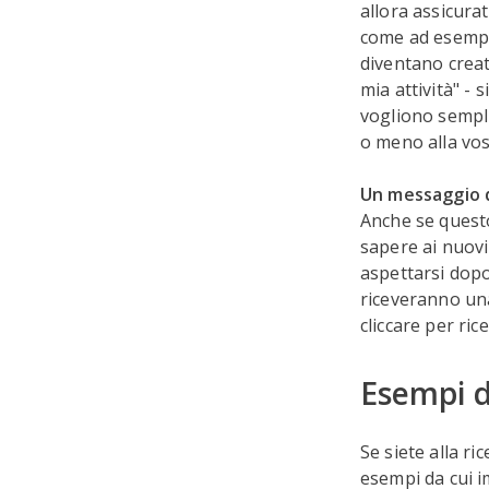
allora assicura
come ad esempio
diventano creat
mia attività" - 
vogliono sempli
o meno alla vost
Un messaggio d
Anche se questo
sapere ai nuovi
aspettarsi dop
riceveranno un
cliccare per ric
Esempi d
Se siete alla ri
esempi da cui i