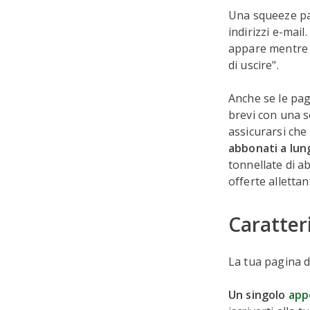
Una squeeze pa
indirizzi e-mai
appare mentre 
di uscire".
Anche se le pa
brevi con una s
assicurarsi che
abbonati a lun
tonnellate di a
offerte allettan
Caratter
La tua pagina 
Un singolo
appe