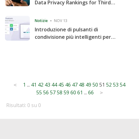
Data Privacy Rankings for Third
Consecutive Quarter
Notizie
NOV 13
Introduzione di pulsanti di
condivisione più intelligenti per
accelerare la condivisione e il
coinvolgimento del sito web
Posts
1
...
41
42
43
44
45
46
47
48
49
50
51
52
53
54
<
55
56
57
58
59
60
61
...
66
pagination
>
Risultati: 0 su 0