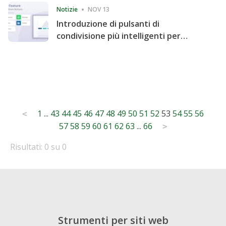
Notizie
NOV 13
Introduzione di pulsanti di
condivisione più intelligenti per
accelerare la condivisione e il
coinvolgimento del sito web
Posts
1
...
43
44
45
46
47
48
49
50
51
52
53
54
55
56
<
57
58
59
60
61
62
63
...
66
pagination
>
Risultati: 0 su 0
Strumenti per siti web