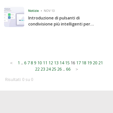
Consecutive Quarter
Notizie
NOV 13
Introduzione di pulsanti di
condivisione più intelligenti per
accelerare la condivisione e il
coinvolgimento del sito web
Posts
1
...
6
7
8
9
10
11
12
13
14
15
16
17
18
19
20
21
<
22
23
24
25
26
...
66
pagination
>
Risultati: 0 su 0