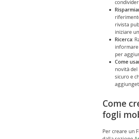
condividere
Risparmia
riferimento
rivista pu
iniziare u
Ricerca
: R
informare 
per aggiun
Come usare
novità del
sicuro e ch
aggiungete
Come cre
fogli mob
Per creare un F
dalla sezione
A