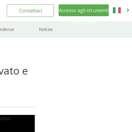
Accesso agli strumenti
Contattaci
IT
del sito web
ndenze
Notizie
vato e