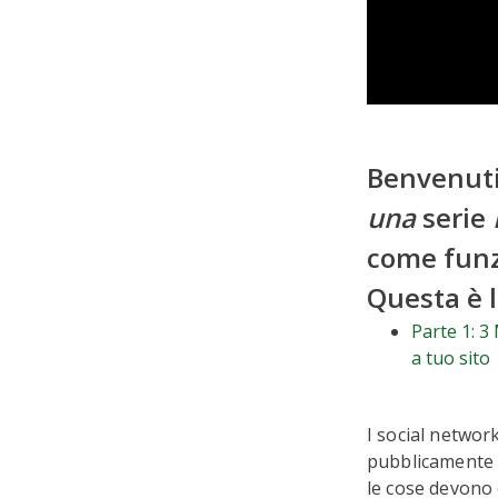
Benvenut
una
serie
come funzi
Questa è l
Parte 1: 3
a tuo sito
I social networ
pubblicamente fo
le cose devono