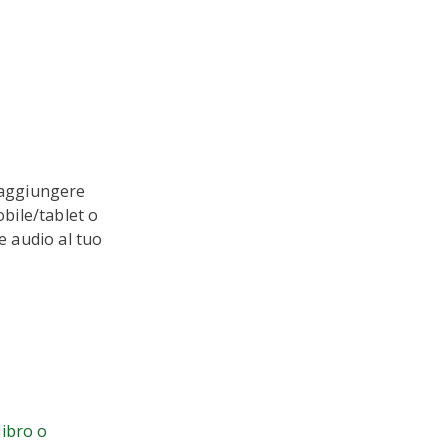
d aggiungere
obile/tablet o
e audio al tuo
ibro o