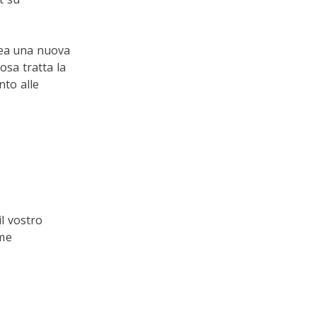
crea una nuova
cosa tratta la
nto alle
il vostro
ome