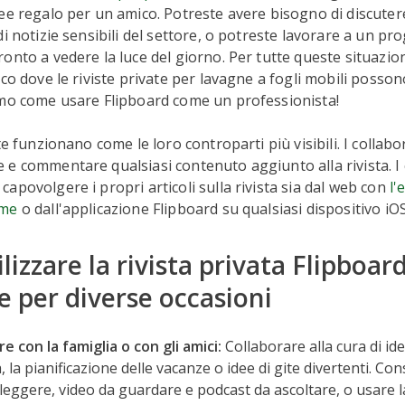
ee regalo per un amico. Potreste avere bisogno di discutere
di notizie sensibili del settore, o potreste lavorare a un pr
onto a vedere la luce del giorno. Per tutte queste situazio
co dove le riviste private per lavagne a fogli mobili posson
emo come usare Flipboard come un professionista!
te funzionano come le loro controparti più visibili. I collabo
e commentare qualsiasi contenuto aggiunto alla rivista. I 
apovolgere i propri articoli sulla rivista sia dal web con
l'
ome
o dall'applicazione Flipboard su qualsiasi dispositivo iO
izzare la rivista privata Flipboar
 per diverse occasioni
e con la famiglia o con gli amici:
Collaborare alla cura di id
, la pianificazione delle vacanze o idee di gite divertenti. Con
a leggere, video da guardare e podcast da ascoltare, o usare la