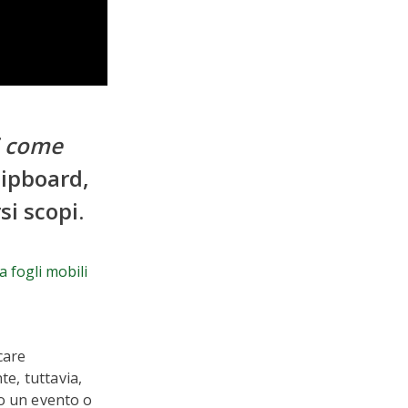
i come
lipboard,
i scopi.
 fogli mobili
care
te, tuttavia,
do un evento o