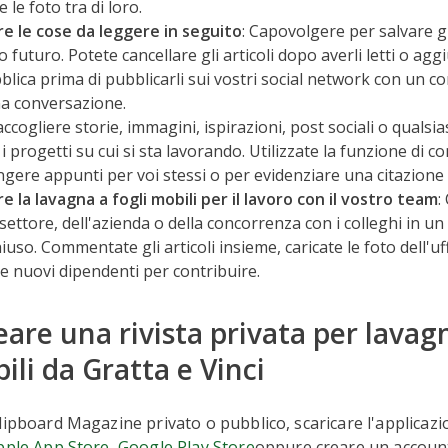
 le foto tra di loro.
re le cose da leggere in seguito
: Capovolgere per salvare gli
 futuro. Potete cancellare gli articoli dopo averli letti o agg
bblica prima di pubblicarli sui vostri social network con un
na conversazione.
accogliere storie, immagini, ispirazioni, post sociali o qualsi
i progetti su cui si sta lavorando. Utilizzate la funzione di 
gere appunti per voi stessi o per evidenziare una citazion
 la lavagna a fogli mobili per il lavoro con il vostro team
:
 settore, dell'azienda o della concorrenza con i colleghi in u
iuso. Commentate gli articoli insieme, caricate le foto dell'uff
 nuovi dipendenti per contribuire.
are una rivista privata per lavag
ili da Gratta e Vinci
lipboard Magazine privato o pubblico, scaricare l'applicaz
pple App Store
,
Google Play Store
oppure creare un accoun