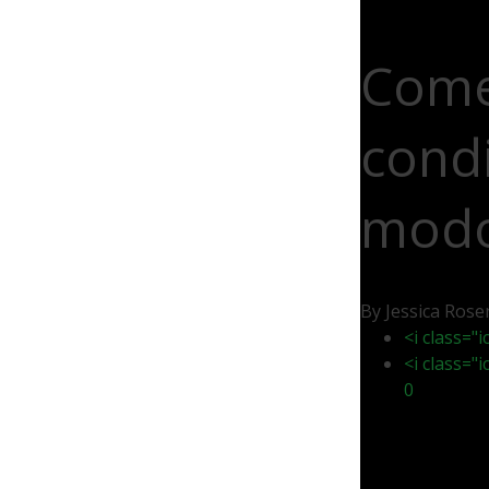
Come 
condi
modo 
By Jessica Ros
<i class="
<i class="
0