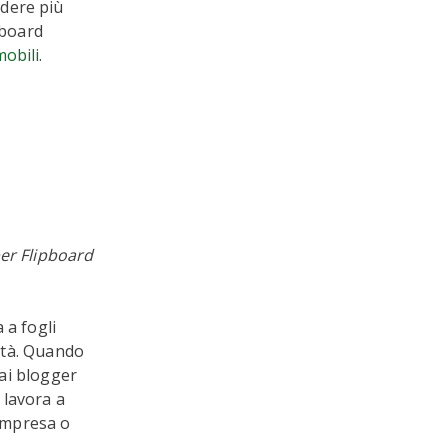
ndere più
pboard
mobili
.
per Flipboard
 a fogli
tà. Quando
ai blogger
 lavora a
 impresa o