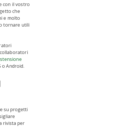
 con il vostro
ogetto che
ni e molto
o tornare utili
ratori
collaboratori
estensione
S o Android.
d
ee su progetti
sigliare
 rivista per