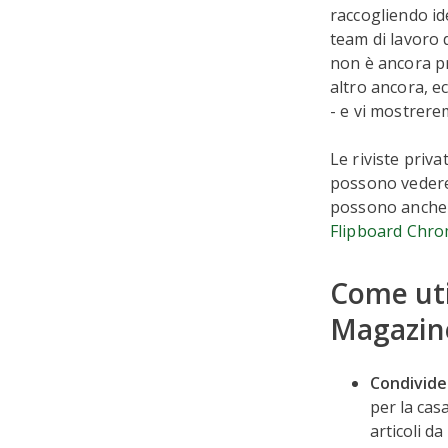
raccogliendo id
team di lavoro 
non è ancora pr
altro ancora, ec
- e vi mostrer
Le riviste priva
possono vedere 
possono anche c
Flipboard Chr
Come util
Magazine
Condivider
per la casa
articoli d