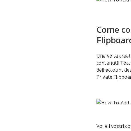
Come con
Flipboar
Una volta creat
contenuti! Tocc
dell'account de
Private Flipbo
Voi e i vostri c