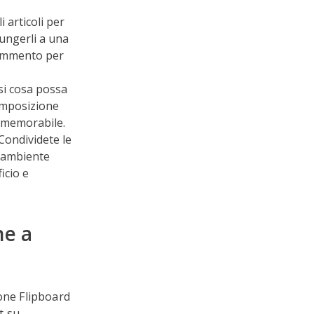
 articoli per
iungerli a una
 commento per
asi cosa possa
composizione
e memorabile.
 Condividete le
n ambiente
icio e
ne a
ione Flipboard
t su