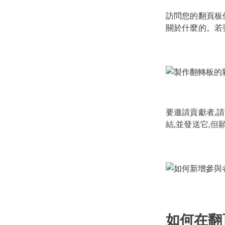
訪問您的翻頁板
關於什麼的。若要
要邀請貢獻者,
結,並發送它,
如何在翻