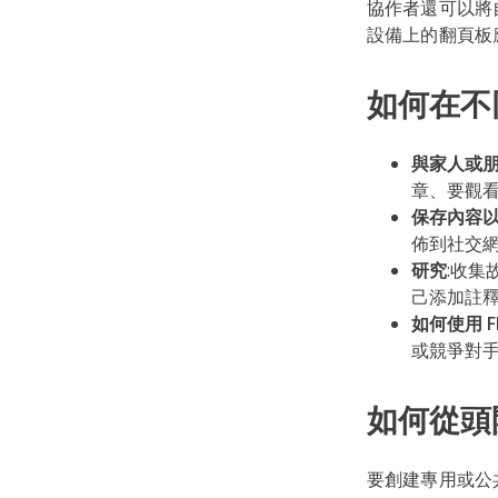
協作者還可以將
設備上的翻頁板
如何在不
與家人或朋
章、要觀看
保存內容
佈到社交
研究
:收集
己添加註
如何使用 F
或競爭對手
如何從頭
要創建專用或公