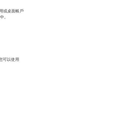
腦應用或桌面帳戶
誌中。
,您可以使用