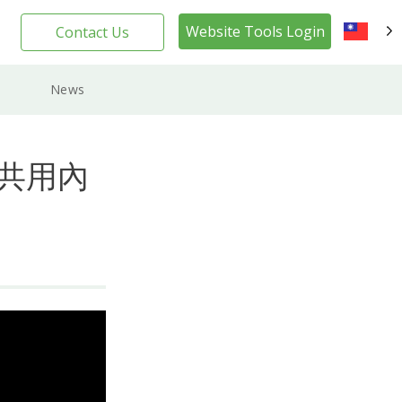
Website Tools Login
Contact Us
TW
News
地共用內