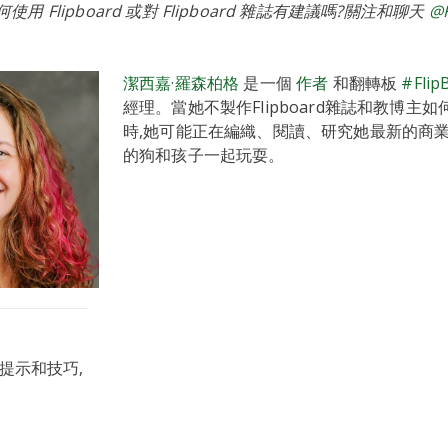
用 Flipboard 或對 Flipboard 雜誌有建議嗎?關注和聊天
@F
潔西嘉·羅森柏格
是一個
作者
和翻轉板
#Flip
經理。當她不製作Flipboard雜誌和教博主
時,她可能正在編織、閱讀、研究她最新的商業
的狗和孩子一起玩耍。
s 提示和技巧,