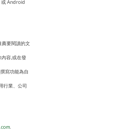
或 Android
推薦要閱讀的文
內容,或在發
用撰寫功能為自
用行業、公司
d.com
.