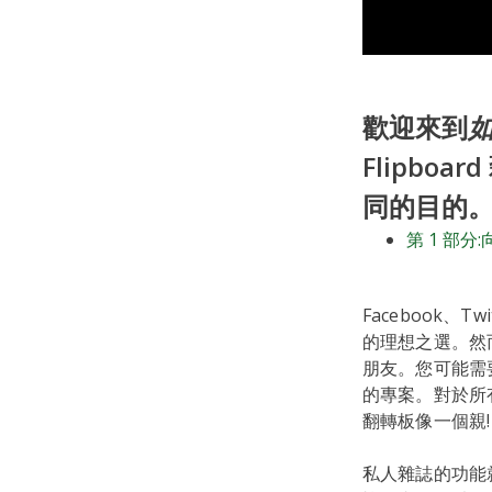
歡迎來到
Flipboa
同的目的。
第 1 部
Facebook、
的理想之選。然
朋友。您可能需
的專案。對於所
翻轉板像一個親!
私人雜誌的功能