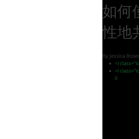
如何使
性地
By Jessica Ros
<i class="
<i class="
0