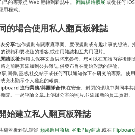
自己的專案從 Web 翻轉到雜誌中。
翻轉板鉻擴展
或從任何 iOS 
應用程式。
同的場合使用私人翻頁板雜誌
友分享:
協作規劃有關家庭專案、度假規劃或有趣出事的想法。
的視頻和要收聽的播客,或使用雜誌相互共用照片。
以閱讀以後
:翻轉以保存文章供將來參考。您可以在閱讀內容後刪除
網路之前將其添加到公共雜誌,併發布旨在開始對話的評論。
故事,圖像,靈感,社交帖子或任何可以通知你正在研究的專案。使
釋或突出顯示令人難忘的報價。
lipboard 進行業務/與團隊合作:
在安全、封閉的環境中與同事共
新聞。一起評論文章,上傳辦公室的照片,並添加新的員工貢獻。
開始建立私人翻頁板雜誌
共翻蓋板雜誌,請從
蘋果應用商店
,
谷歌Play商店
,或在
Flipboar