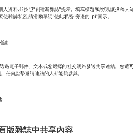
個人資料,並按照"創建新雜誌"提示。填寫標題和說明,讓投稿人
使雜誌私密,請滑動單詞"使此私密"旁邊的"pi"圖示。
請透過電子郵件、文本或您選擇的社交網路發送共享連結。您還
但願。任何點擊邀請連結的人都能夠參與。
頁版雜誌中共享內容