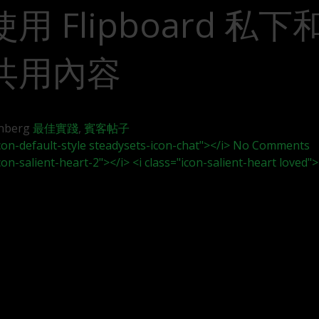
用 Flipboard 私
共用內容
enberg
最佳實踐
,
賓客帖子
icon-default-style steadysets-icon-chat"></i> No Comments
icon-salient-heart-2"></i> <i class="icon-salient-heart loved">