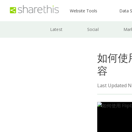
Website Tools
Data S
Latest
Social
Mar
如何使用
容
Last Updated N