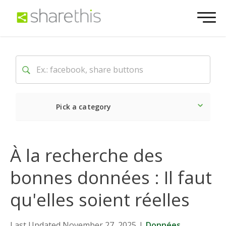
Pick a category
Dernière
Sociale
Mark
À la recherche des
bonnes données : Il faut
qu'elles soient réelles
Last Updated November 27, 2025
|
Données