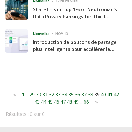
Nouvelles
12 NOVEMBRE
ShareThis in Top 1% of Neutronian’s
Data Privacy Rankings for Third
Consecutive Quarter
Nouvelles
NOV 13
Introduction de boutons de partage
plus intelligents pour accélérer le
partage et l'engagement de votre
site Web
Posts
1
...
29
30
31
32
33
34
35
36
37
38
39
40
41
42
<
43
44
45
46
47
48
49
...
66
pagination
>
Résultats : 0 sur 0