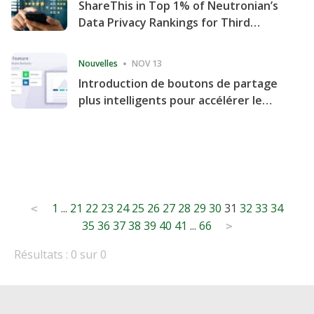
ShareThis in Top 1% of Neutronian’s
Data Privacy Rankings for Third
Consecutive Quarter
Nouvelles
NOV 13
Introduction de boutons de partage
plus intelligents pour accélérer le
partage et l'engagement de votre
site Web
Posts
1
...
21
22
23
24
25
26
27
28
29
30
31
32
33
34
<
35
36
37
38
39
40
41
...
66
pagination
>
Résultats : 0 sur 0