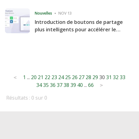
Consecutive Quarter
Nouvelles
NOV 13
Introduction de boutons de partage
plus intelligents pour accélérer le
partage et l'engagement de votre
site Web
Posts
1
...
20
21
22
23
24
25
26
27
28
29
30
31
32
33
<
34
35
36
37
38
39
40
...
66
pagination
>
Résultats : 0 sur 0