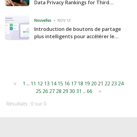
Data Privacy Rankings for Third
Consecutive Quarter
Nouvelles
NOV 13
Introduction de boutons de partage
plus intelligents pour accélérer le
partage et l'engagement de votre
site Web
Posts
1
...
11
12
13
14
15
16
17
18
19
20
21
22
23
24
<
25
26
27
28
29
30
31
...
66
pagination
>
Résultats : 0 sur 0