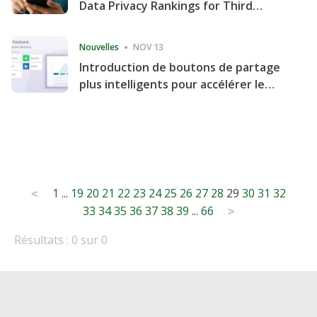
Data Privacy Rankings for Third
Consecutive Quarter
Nouvelles
NOV 13
Introduction de boutons de partage
plus intelligents pour accélérer le
partage et l'engagement de votre
site Web
Posts
1
...
19
20
21
22
23
24
25
26
27
28
29
30
31
32
<
33
34
35
36
37
38
39
...
66
pagination
>
Résultats : 0 sur 0