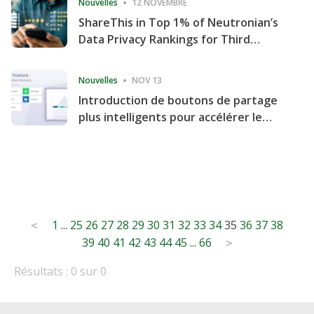
Nouvelles
12 NOVEMBRE
ShareThis in Top 1% of Neutronian’s
Data Privacy Rankings for Third
Consecutive Quarter
Nouvelles
NOV 13
Introduction de boutons de partage
plus intelligents pour accélérer le
partage et l'engagement de votre
site Web
Posts
1
...
25
26
27
28
29
30
31
32
33
34
35
36
37
38
<
39
40
41
42
43
44
45
...
66
pagination
>
Résultats : 0 sur 0