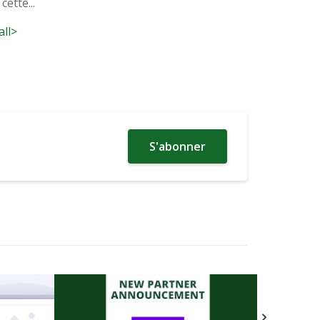
cette...
all>
S'abonner