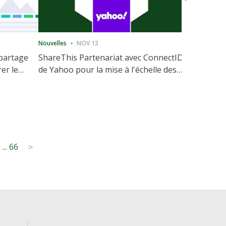
Nouvelles
NOV 13
Nouvelles
 partage
ShareThis Partenariat avec ConnectID
ShareThis
rer le
de Yahoo pour la mise à l'échelle des
Marketing
votre site
solutions d'identité sans cookie
0
...
66
>