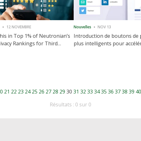
12 NOVEMBRE
Nouvelles
NOV 13
is in Top 1% of Neutronian’s
Introduction de boutons de
ivacy Rankings for Third
plus intelligents pour accélé
utive Quarter
partage et l'engagement de 
Web
0
21
22
23
24
25
26
27
28
29
30
31
32
33
34
35
36
37
38
39
4
Résultats : 0 sur 0