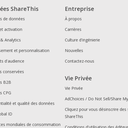
ées ShareThis
Entreprise
ns de données
À propos
et activation
Carrières
 & Analytics
Culture d'ingénierie
ssement et personnalisation
Nouvelles
s d'audience
Contactez-nous
s conservées
Vie Privée
ns B2B
Vie Privée
ns CPG
AdChoices / Do Not Sell/Share M
tialité et qualité des données
Cliquez pour vous désinscrire des 
obal ID
ShareThis
ces mondiales de consommation
Conditions d'utilisation des éditeu