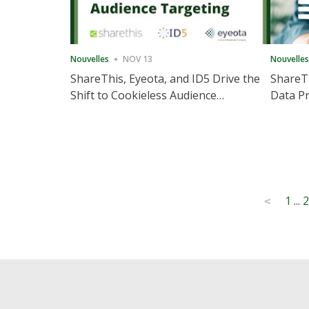
Nouvelles
NOV 13
Nouvelles
ShareThis, Eyeota, and ID5 Drive the
ShareTh
Shift to Cookieless Audience
Data Pr
Targeting
Consec
Posts
1
...
2
<
pagination