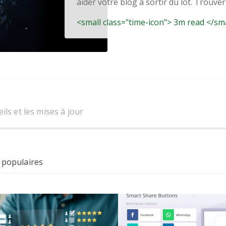
aider votre blog à sortir du lot. Trouver 
<small class="time-icon"> 3m read </sm
ils et les mises à jour
 populaires