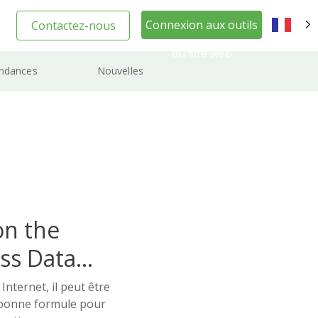
Connexion aux outils
Contactez-nous
FR
du site web
ndances
Nouvelles
on the
ss Data
Internet, il peut être
la bonne formule pour