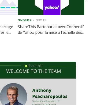
Nouvelles
NOV 13
Nouvelles
 partage
ShareThis Partenariat avec ConnectID
ShareThis
rer le
de Yahoo pour la mise à l'échelle des
Marketing
votre site
solutions d'identité sans cookie