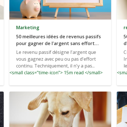
Marketing
r
50 meilleures idées de revenus passifs
5
pour gagner de l'argent sans effort
d
continu
s
Le revenu passif désigne l'argent que
C
vous gagnez avec peu ou pas d'effort
I
continu. Techniquement, il n'y a pas...
l
<small class="time-icon"> 15m read </small>
<sma