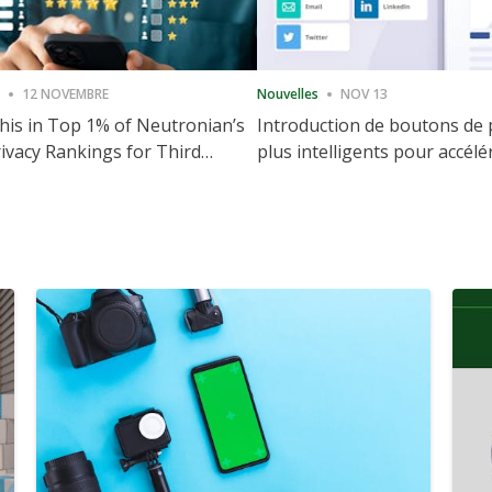
12 NOVEMBRE
Nouvelles
NOV 13
is in Top 1% of Neutronian’s
Introduction de boutons de
ivacy Rankings for Third
plus intelligents pour accélé
utive Quarter
partage et l'engagement de 
Web