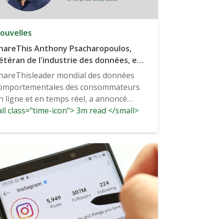
ouvelles
hareThis Anthony Psacharopoulos,
étéran de l'industrie des données, est
ommé vice-président directeur des
hareThisleader mondial des données
entes de données d'entreprise.
omportementales des consommateurs
n ligne et en temps réel, a annoncé
ll class="time-icon"> 3m read </small>
ujourd'hui l'embauche d'Anthony...