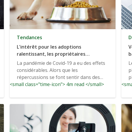
Tendances
D
L'intérêt pour les adoptions
V
ralentissant, les propriétaires
b
d'animaux de compagnie privilégient la
é
La pandémie de Covid-19 a eu des effets
L
santé et la longévité
considérables. Alors que les
p
répercussions se font sentir dans des
p
<small class="time-icon"> 4m read </small>
secteurs tels que la médecine et les
<sma
voyages...