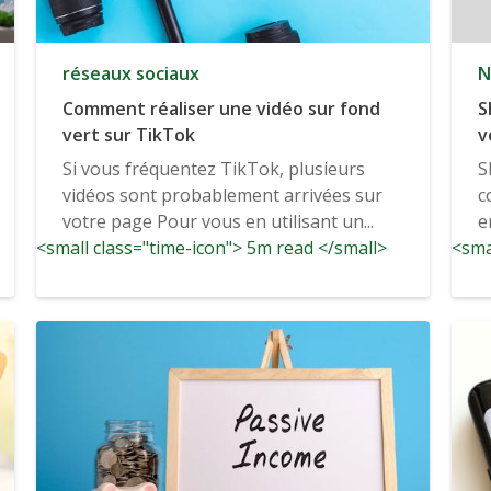
réseaux sociaux
N
Comment réaliser une vidéo sur fond
S
vert sur TikTok
v
n
Si vous fréquentez TikTok, plusieurs
S
v
vidéos sont probablement arrivées sur
c
votre page Pour vous en utilisant un...
e
<small class="time-icon"> 5m read </small>
<sma
a