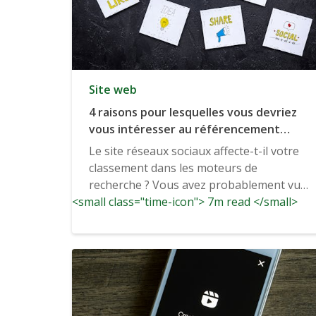
Site web
4 raisons pour lesquelles vous devriez
vous intéresser au référencement
social
Le site réseaux sociaux affecte-t-il votre
classement dans les moteurs de
recherche ? Vous avez probablement vu
<small class="time-icon"> 7m read </small>
les histoires qui circulent selon lesquelles
réseaux sociaux...