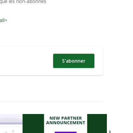
 que les non-abonnés
all>
S'abonner