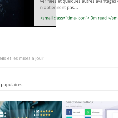
vérifiées et quelques autres avantages
n'obtiennent pas.....
<small class="time-icon"> 3m read </sm
ils et les mises à jour
 populaires