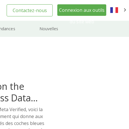
Connexion aux outils
Contactez-nous
FR
du site web
ndances
Nouvelles
on the
ss Data
a Verified, voici la
nement qui donne aux
s des coches bleues