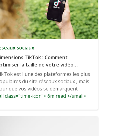
éseaux sociaux
imensions TikTok : Comment
ptimiser la taille de votre vidéo
ikTok
ikTok est l'une des plateformes les plus
opulaires du site réseaux sociaux , mais
our que vos vidéos se démarquent...
ll class="time-icon"> 6m read </small>