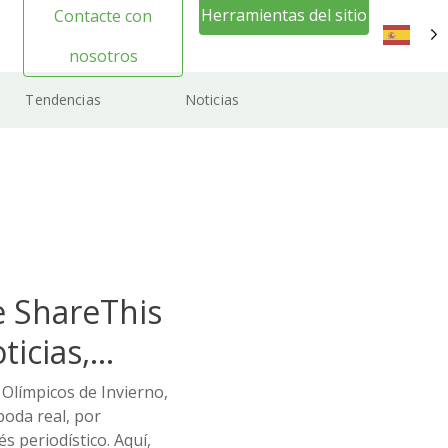
Herramientas del sitio
Contacte con
web Inicio de sesión
nosotros
ES
Tendencias
Noticias
e ShareThis
ticias,
nnovaciones
Olímpicos de Invierno,
oda real, por
 periodístico. Aquí,