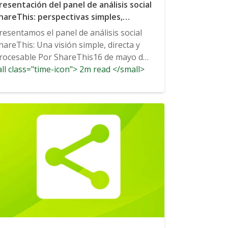
resentación del panel de análisis social
hareThis: perspectivas simples,
irectas y procesables
resentamos el panel de análisis social
hareThis: Una visión simple, directa y
rocesable Por ShareThis16 de mayo de
ll class="time-icon"> 2m read </small>
018 Noticias,...