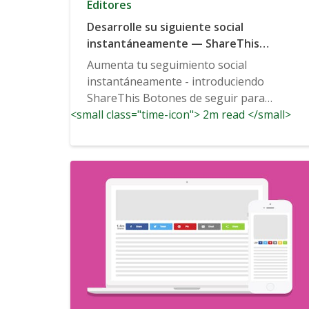
Editores
Desarrolle su siguiente social
instantáneamente — ShareThis
introduciendo Botones de seguir para
Aumenta tu seguimiento social
WordPress
instantáneamente - introduciendo
ShareThis Botones de seguir para
<small class="time-icon"> 2m read </small>
WordPress Por ShareThisApril 11, 2018...