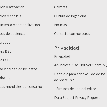
ión y activación
Carreras
ión y análisis
Cultura de Ingeniería
cimiento y personalización
Noticias
os de audiencia
Contacte con nosotros
urados
Privacidad
nes B2B
Privacidad
nes CPG
AdChoices / Do Not Sell/Share M
ad y calidad de los datos
Haga clic para ser excluido de los 
obal ID
de ShareThis
ias mundiales de consumo
Términos de uso del editor
Data Subject Privacy Request