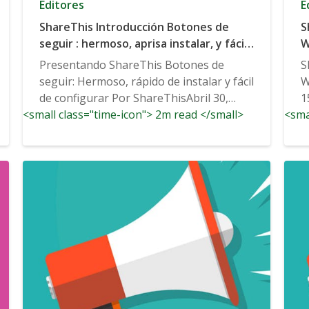
Editores
E
ShareThis Introducción Botones de
S
seguir : hermoso, aprisa instalar, y fácil
W
configurar
Presentando ShareThis Botones de
S
seguir: Hermoso, rápido de instalar y fácil
W
de configurar Por ShareThisAbril 30,
1
<small class="time-icon"> 2m read </small>
2018...
<sma
C