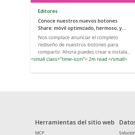
Editores
Conoce nuestros nuevos botones
Share: móvil optimizado, hermoso, y
rápido relámpago
Nos complace anunciar el completo
rediseño de nuestros botones para
compartir. Ahora puedes crear e instalar
<small class="time-icon"> 2m read </small>
rápidamente un conjunto...
Herramientas del sitio web
Dato
MCP
Solucio