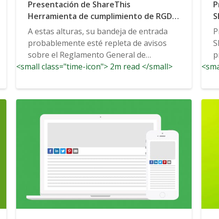
Presentación de ShareThis
P
Herramienta de cumplimiento de RGDP:
S
Una solución de gestión de
d
A estas alturas, su bandeja de entrada
P
consentimientos racionalizada
probablemente esté repleta de avisos
S
sobre el Reglamento General de
p
<small class="time-icon"> 2m read </small>
Protección de Datos ("RGPD"),...
<sma
2