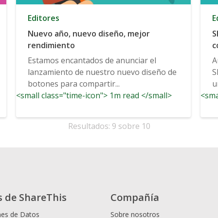
Editores
E
Nuevo año, nuevo diseño, mejor
S
rendimiento
c
Estamos encantados de anunciar el
A
lanzamiento de nuestro nuevo diseño de
S
botones para compartir...
u
<small class="time-icon"> 1m read </small>
<sma
Resultados: 9 sobre 10
s de ShareThis
Compañía
nes de Datos
Sobre nosotros