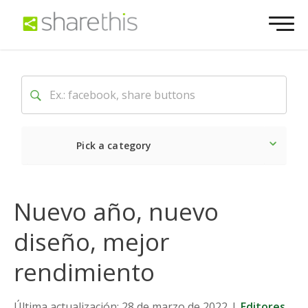
Pick a category
Lo último
Social
Come
Nuevo año, nuevo
diseño, mejor
rendimiento
Última actualización: 28 de marzo de 2022
|
Editores