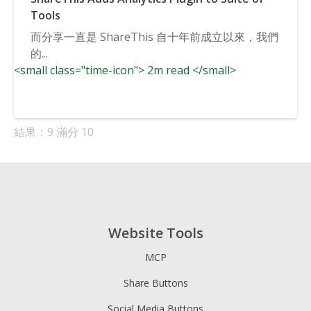
Tools
而分享一直是 ShareThis 自十年前成立以來，我們
的...
<small class="time-icon"> 2m read </small>
結果：9 滿分 10
Website Tools
MCP
Share Buttons
Social Media Buttons