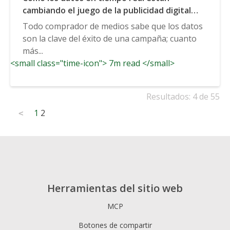
cambiando el juego de la publicidad digital
para mejor
Todo comprador de medios sabe que los datos
son la clave del éxito de una campaña; cuanto
más...
<small class="time-icon"> 7m read </small>
Resultados: 4 de 55
Posts
1
2
<
pagination
Herramientas del sitio web
MCP
Botones de compartir