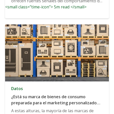
ofrecen fuertes señales del comportamiento de
<small class="time-icon"> 5m read </small>
los usuarios....
Datos
¿Está su marca de bienes de consumo
preparada para el marketing personalizado
2.0?
A estas alturas, la mayoría de las marcas de