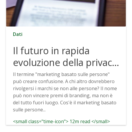
Dati
Il futuro in rapida
evoluzione della privacy
dei dati e come
Il termine "marketing basato sulle persone"
può creare confusione. A chi altro dovrebbero
prepararsi ad
rivolgersi i marchi se non alle persone? Il nome
affrontarlo
può non vincere premi di branding, ma non è
del tutto fuori luogo. Cos'è il marketing basato
sulle persone...
<small class="time-icon"> 12m read </small>