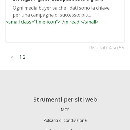
Ogni media buyer sa che i dati sono la chiave
per una campagna di successo; più...
<small class="time-icon"> 7m read </small>
Risultati: 4 su 55
Posts
1
2
<
pagination
Strumenti per siti web
MCP
Pulsanti di condivisione