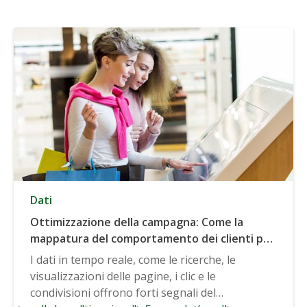
Dati
Ottimizzazione della campagna: Come la
mappatura del comportamento dei clienti può
aiutarti a testare e automatizzare il tuo
I dati in tempo reale, come le ricerche, le
messaggio
visualizzazioni delle pagine, i clic e le
condivisioni offrono forti segnali del