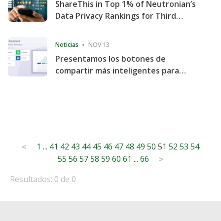
ShareThis in Top 1% of Neutronian’s
Data Privacy Rankings for Third
Consecutive Quarter
Noticias
NOV 13
Presentamos los botones de
compartir más inteligentes para
acelerar la compartición y la
participación en el sitio web
Posts
1
...
41
42
43
44
45
46
47
48
49
50
51
52
53
54
<
55
56
57
58
59
60
61
...
66
pagination
>
Resultados: 0 de 0