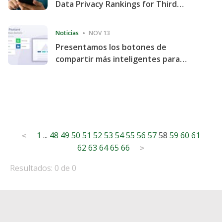
Data Privacy Rankings for Third
Consecutive Quarter
Noticias
NOV 13
Presentamos los botones de
compartir más inteligentes para
acelerar la compartición y la
participación en el sitio web
Posts
1
...
48
49
50
51
52
53
54
55
56
57
58
59
60
61
<
62
63
64
65
66
pagination
>
Resultados: 0 de 0