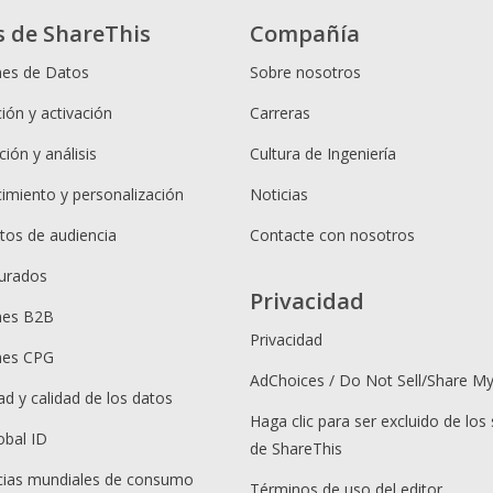
s de ShareThis
Compañía
nes de Datos
Sobre nosotros
ión y activación
Carreras
ión y análisis
Cultura de Ingeniería
cimiento y personalización
Noticias
os de audiencia
Contacte con nosotros
urados
Privacidad
nes B2B
Privacidad
nes CPG
AdChoices / Do Not Sell/Share M
ad y calidad de los datos
Haga clic para ser excluido de los 
obal ID
de ShareThis
ias mundiales de consumo
Términos de uso del editor