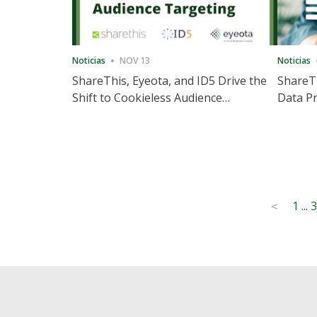
Noticias
NOV 13
Noticias
ShareThis, Eyeota, and ID5 Drive the
ShareTh
Shift to Cookieless Audience
Data Pr
Targeting
Consec
Posts
1
...
3
<
pagination