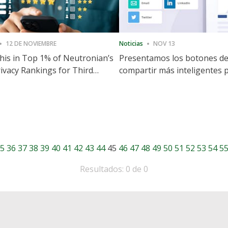
12 DE NOVIEMBRE
Noticias
NOV 13
is in Top 1% of Neutronian’s
Presentamos los botones d
ivacy Rankings for Third
compartir más inteligentes 
utive Quarter
acelerar la compartición y la
participación en el sitio web
5
36
37
38
39
40
41
42
43
44
45
46
47
48
49
50
51
52
53
54
5
Resultados: 0 de 0