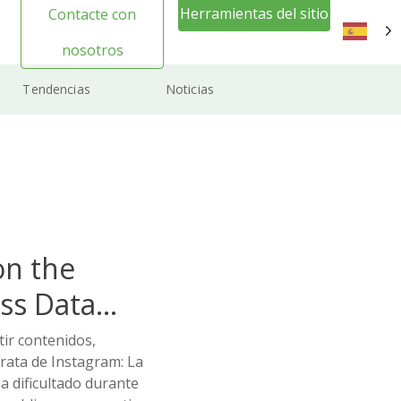
Herramientas del sitio
Contacte con
web Inicio de sesión
nosotros
ES
Tendencias
Noticias
on the
ss Data
tir contenidos,
rata de Instagram: La
a dificultado durante