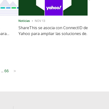
Noticias
NOV 13
Noticias
12
e
ShareThis se asocia con ConnectID de
ShareThis
para
Yahoo para ampliar las soluciones de
Marketing
identidad sin cookies
5
...
66
>