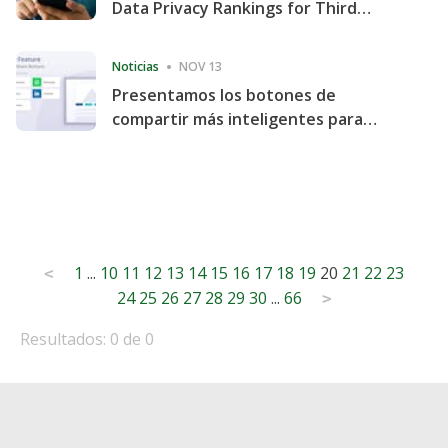
Data Privacy Rankings for Third
Consecutive Quarter
Noticias
NOV 13
Presentamos los botones de
compartir más inteligentes para
acelerar la compartición y la
participación en el sitio web
Posts
1
...
10
11
12
13
14
15
16
17
18
19
20
21
22
23
<
24
25
26
27
28
29
30
...
66
pagination
>
Resultados: 0 de 0