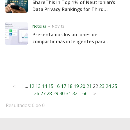
ShareThis in Top 1% of Neutronian’s
Data Privacy Rankings for Third
Consecutive Quarter
Noticias
NOV 13
Presentamos los botones de
compartir más inteligentes para
acelerar la compartición y la
participación en el sitio web
Posts
1
...
12
13
14
15
16
17
18
19
20
21
22
23
24
25
<
26
27
28
29
30
31
32
...
66
pagination
>
Resultados: 0 de 0