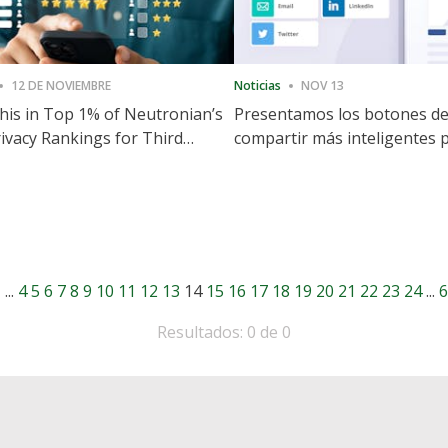
12 DE NOVIEMBRE
Noticias
NOV 13
is in Top 1% of Neutronian’s
Presentamos los botones d
ivacy Rankings for Third
compartir más inteligentes 
utive Quarter
acelerar la compartición y la
participación en el sitio web
1
...
4
5
6
7
8
9
10
11
12
13
14
15
16
17
18
19
20
21
22
23
24
...
6
Resultados: 0 de 0