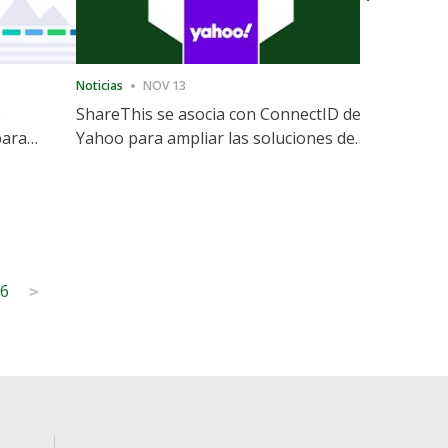
Noticias
NOV 13
Noticias
12
e
ShareThis se asocia con ConnectID de
ShareThis
para
Yahoo para ampliar las soluciones de
Marketing
identidad sin cookies
6
>