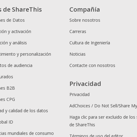
s de ShareThis
Compañía
nes de Datos
Sobre nosotros
ión y activación
Carreras
ión y análisis
Cultura de Ingeniería
cimiento y personalización
Noticias
os de audiencia
Contacte con nosotros
urados
Privacidad
nes B2B
Privacidad
nes CPG
AdChoices / Do Not Sell/Share M
ad y calidad de los datos
Haga clic para ser excluido de los 
obal ID
de ShareThis
ias mundiales de consumo
Términos de uso del editor