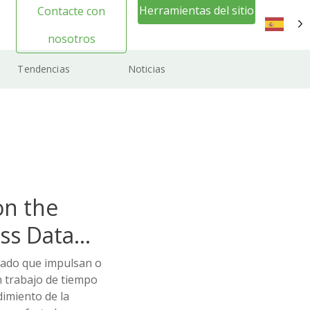
Herramientas del sitio
Contacte con
web Inicio de sesión
nosotros
ES
Tendencias
Noticias
on the
ss Data
rcado que impulsan o
n trabajo de tiempo
dimiento de la