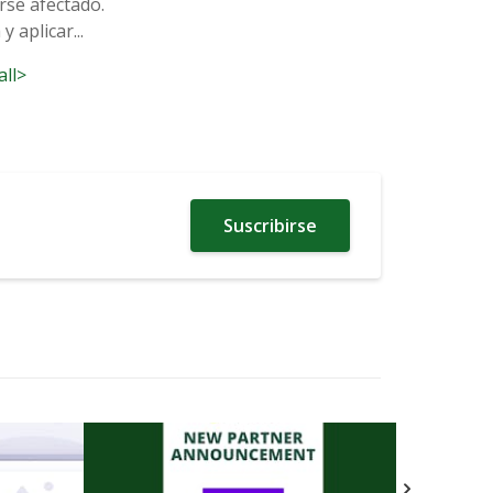
rse afectado.
 aplicar...
all>
Suscribirse