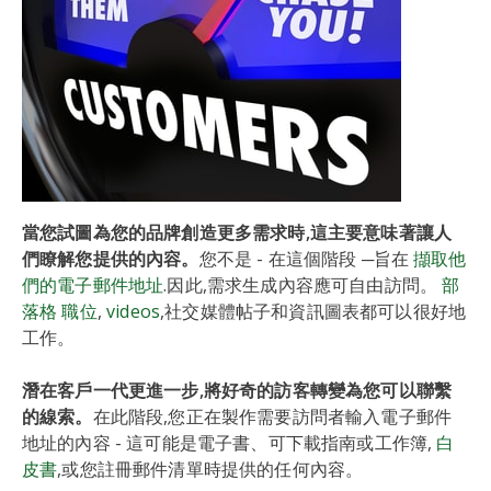
當您試圖為您的品牌創造更多需求時,這主要意味著讓人
們瞭解您提供的內容。
您不是 - 在這個階段 ─旨在
擷取他
們的電子郵件地址
.因此,需求生成內容應可自由訪問。
部
落格 職位
,
videos
,社交媒體帖子和資訊圖表都可以很好地
工作。
潛在客戶一代更進一步,將好奇的訪客轉變為您可以聯繫
的線索。
在此階段,您正在製作需要訪問者輸入電子郵件
地址的內容 - 這可能是電子書、可下載指南或工作簿,
白
皮書
,或您註冊郵件清單時提供的任何內容。