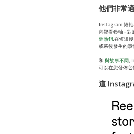
他們非常
Instagram
內觀看卷軸 - 
銷熱銷
.在短短
或幕後發生的事
和
與故事不同
,
可以在您發佈它
這 Insta