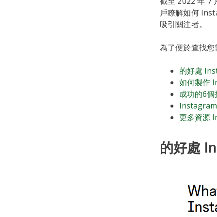
截至 2022 年
戶瞭解如何 In
吸引關注者。
為了便於查找您需
的好處 Ins
如何製作 In
成功的6個技
Instagr
更多資源 In
的好處 In