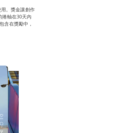
使用。獎金讓創作
們的捲軸在30天內
軸包含在獎勵中，