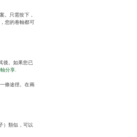
案。只需按下，
，您的卷軸都可
隨其後。如果您已
卷軸分享
.
一條途徑。在兩
k帖子）類似，可以