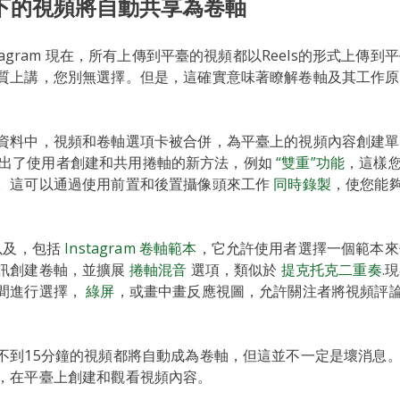
以下的視頻將自動共享為卷軸
stagram 現在，所有上傳到平臺的視頻都以Reels的形式上傳到
質上講，您別無選擇。但是，這確實意味著瞭解卷軸及其工作原
資料中，視頻和卷軸選項卡被合併，為平臺上的視頻內容創建單
m 還推出了使用者創建和共用捲軸的新方法，例如
“雙重”功能
，這樣
。這可以通過使用前置和後置攝像頭來工作
同時錄製
，使您能
以及，包括
Instagram 卷軸範本
，它允許使用者選擇一個範本來
訊創建卷軸，並擴展
捲軸混音
選項，類似於
提克托克二重奏
.
間進行選擇，
綠屏
，或畫中畫反應視圖，允許關注者將視頻評
不到15分鐘的視頻都將自動成為卷軸，但這並不一定是壞消息
，在平臺上創建和觀看視頻內容。