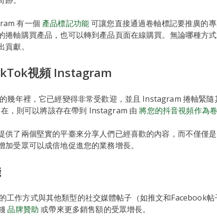
奇跡。
gram 有一個
產品標記功能
可讓您直接通過卷軸標記要推廣的專
的捲軸購買產品，也可以轉到產品頁面在線購買。無論哪種方式
出貢獻。
Tok視頻 Instagram
的幾年裡，它已經變得非常受歡迎，並且 Instagram 捲軸緊
存在，則可以將該存在帶到 Instagram 由
將您的抖音視頻作為
提供了兩個堅實的平臺來分享人們已經喜歡的內容，而不僅僅是
增加受眾可以成倍地促進您的業務增長。
錢
m 捲軸的工作方式與其他類型的社交媒體帖子（如推文和Faceboo
錢
品牌贊助
或帶來更多銷售額的受眾增長。