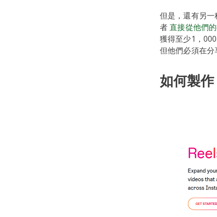
但是，還有另一
者
直接從他們的
獲得至少1，00
但他們必須在分
如何製作 I