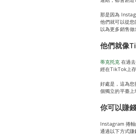
連結，都會創造
那是因為 Insta
他們就可以從您
以為更多銷售做
他們就像Tik
蒂克托克
在過去
經在TikTok上
好處是，這為您
個獨立的平臺上
你可以賺
Instagra
通過以下方式賺