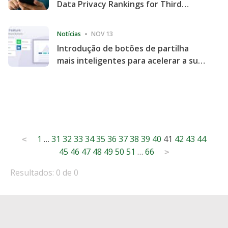
Data Privacy Rankings for Third
Consecutive Quarter
Notícias
NOV 13
Introdução de botões de partilha
mais inteligentes para acelerar a sua
partilha e envolvimento no website
Posts
1
…
31
32
33
34
35
36
37
38
39
40
41
42
43
44
<
45
46
47
48
49
50
51
…
66
pagination
>
Resultados: 0 de 0