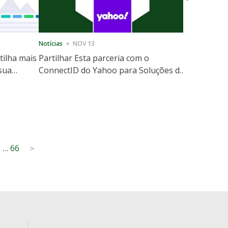
Notícias
NOV 13
Notícias
12
tilha mais
Partilhar Esta parceria com o
ShareThis
 sua
ConnectID do Yahoo para Soluções de
Marketing
website
Escala de Identidade sem Cooki
8
…
66
>