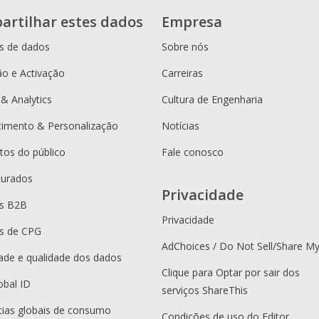
artilhar estes dados
Empresa
s de dados
Sobre nós
o e Activação
Carreiras
 & Analytics
Cultura de Engenharia
cimento & Personalização
Notícias
os do público
Fale conosco
curados
Privacidade
es B2B
Privacidade
s de CPG
AdChoices / Do Not Sell/Share M
dade e qualidade dos dados
Clique para Optar por sair dos
obal ID
serviços ShareThis
ias globais de consumo
Condições de uso do Editor