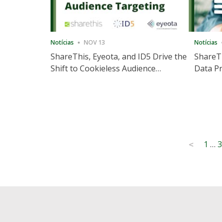
Notícias
NOV 13
Notícias
ShareThis, Eyeota, and ID5 Drive the
ShareTh
Shift to Cookieless Audience
Data Pr
Targeting
Consec
Posts
1
…
3
<
pagination