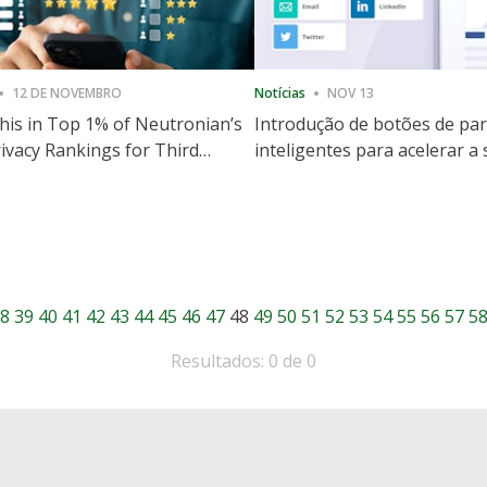
12 DE NOVEMBRO
Notícias
NOV 13
is in Top 1% of Neutronian’s
Introdução de botões de par
ivacy Rankings for Third
inteligentes para acelerar a
utive Quarter
partilha e envolvimento no 
8
39
40
41
42
43
44
45
46
47
48
49
50
51
52
53
54
55
56
57
5
Resultados: 0 de 0