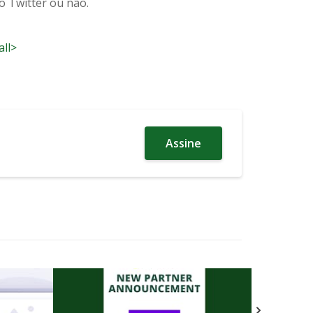
o Twitter ou não.
all>
Assine