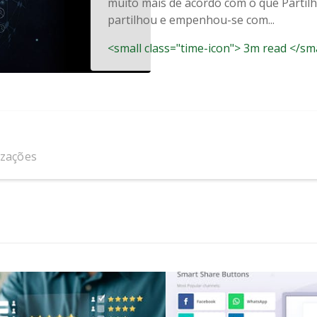
muito mais de acordo com o que Partil
partilhou e empenhou-se com...
<small class="time-icon"> 3m read </sm
izações