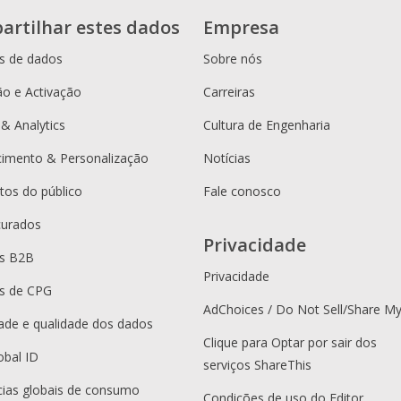
artilhar estes dados
Empresa
s de dados
Sobre nós
o e Activação
Carreiras
 & Analytics
Cultura de Engenharia
cimento & Personalização
Notícias
os do público
Fale conosco
curados
Privacidade
es B2B
Privacidade
s de CPG
AdChoices / Do Not Sell/Share M
dade e qualidade dos dados
Clique para Optar por sair dos
obal ID
serviços ShareThis
ias globais de consumo
Condições de uso do Editor