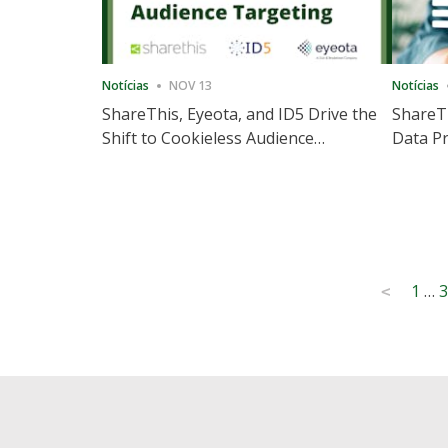
Notícias
NOV 13
Notícias
ShareThis, Eyeota, and ID5 Drive the
ShareTh
Shift to Cookieless Audience
Data Pr
Targeting
Consec
Posts
1
…
3
<
pagination