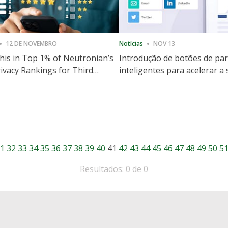
12 DE NOVEMBRO
Notícias
NOV 13
is in Top 1% of Neutronian’s
Introdução de botões de par
ivacy Rankings for Third
inteligentes para acelerar a
utive Quarter
partilha e envolvimento no 
1
32
33
34
35
36
37
38
39
40
41
42
43
44
45
46
47
48
49
50
5
Resultados: 0 de 0