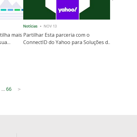
Notícias
NOV 13
Notícias
12
tilha mais
Partilhar Esta parceria com o
ShareThis
 sua
ConnectID do Yahoo para Soluções de
Marketing
website
Escala de Identidade sem Cooki
1
…
66
>