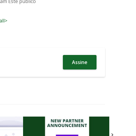
ham Este público
all>
Assine