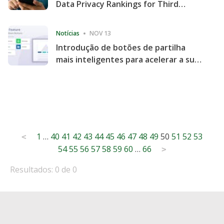
Data Privacy Rankings for Third
Consecutive Quarter
Notícias
NOV 13
Introdução de botões de partilha
mais inteligentes para acelerar a sua
partilha e envolvimento no website
Posts
1
…
40
41
42
43
44
45
46
47
48
49
50
51
52
53
<
54
55
56
57
58
59
60
…
66
pagination
>
Resultados: 0 de 0