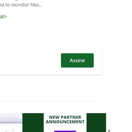
d to monitor files...
all>
Assine