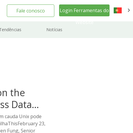
Login Ferramentas do
Fale conosco
PT
Website
Tendências
Notícias
on the
ss Data
om cauda Unix pode
ilhaThisFebruary 23,
en Fung, Senior