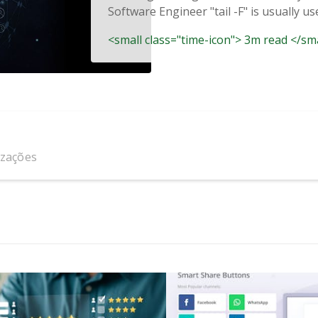
Software Engineer "tail -F" is usually use
<small class="time-icon"> 3m read </sm
izações