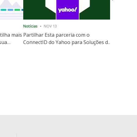
Notícias
NOV 13
Notícias
12
tilha mais
Partilhar Esta parceria com o
ShareThis
 sua
ConnectID do Yahoo para Soluções de
Marketing
website
Escala de Identidade sem Cooki