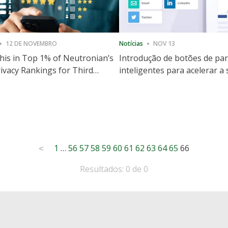
12 DE NOVEMBRO
Notícias
NOV 13
is in Top 1% of Neutronian’s
Introdução de botões de par
ivacy Rankings for Third
inteligentes para acelerar a
utive Quarter
partilha e envolvimento no 
1
…
56
57
58
59
60
61
62
63
64
65
66
<
Resultados: 0 de 0