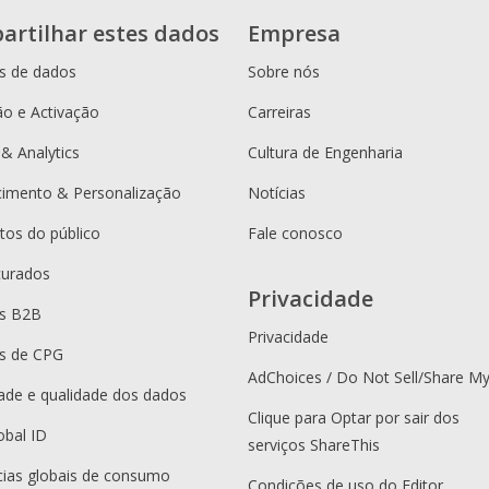
artilhar estes dados
Empresa
s de dados
Sobre nós
o e Activação
Carreiras
 & Analytics
Cultura de Engenharia
cimento & Personalização
Notícias
os do público
Fale conosco
curados
Privacidade
es B2B
Privacidade
s de CPG
AdChoices / Do Not Sell/Share M
dade e qualidade dos dados
Clique para Optar por sair dos
obal ID
serviços ShareThis
ias globais de consumo
Condições de uso do Editor