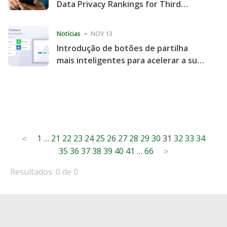
Data Privacy Rankings for Third
Consecutive Quarter
Notícias
NOV 13
Introdução de botões de partilha
mais inteligentes para acelerar a sua
partilha e envolvimento no website
Posts
1
…
21
22
23
24
25
26
27
28
29
30
31
32
33
34
<
35
36
37
38
39
40
41
…
66
pagination
>
Resultados: 0 de 0