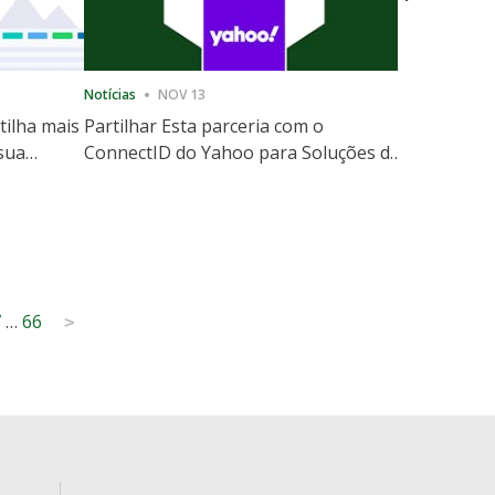
Notícias
NOV 13
Notícias
12
tilha mais
Partilhar Esta parceria com o
ShareThis
 sua
ConnectID do Yahoo para Soluções de
Marketing
website
Escala de Identidade sem Cooki
7
…
66
>