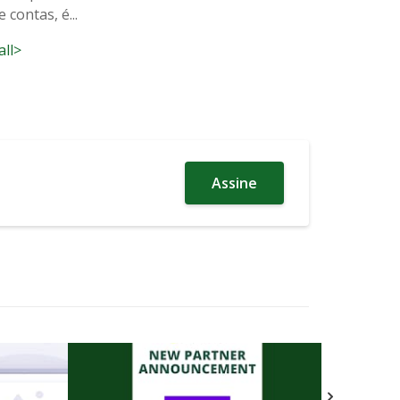
 contas, é...
all>
Assine