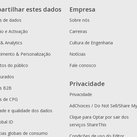
artilhar estes dados
Empresa
s de dados
Sobre nós
o e Activação
Carreiras
 & Analytics
Cultura de Engenharia
cimento & Personalização
Notícias
os do público
Fale conosco
curados
Privacidade
es B2B
Privacidade
s de CPG
AdChoices / Do Not Sell/Share M
dade e qualidade dos dados
Clique para Optar por sair dos
obal ID
serviços ShareThis
ias globais de consumo
Condições de uso do Editor