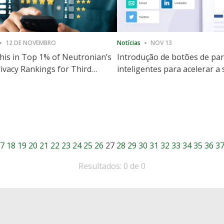
12 DE NOVEMBRO
Notícias
NOV 13
is in Top 1% of Neutronian’s
Introdução de botões de par
ivacy Rankings for Third
inteligentes para acelerar a
utive Quarter
partilha e envolvimento no 
7
18
19
20
21
22
23
24
25
26
27
28
29
30
31
32
33
34
35
36
3
Resultados: 0 de 0