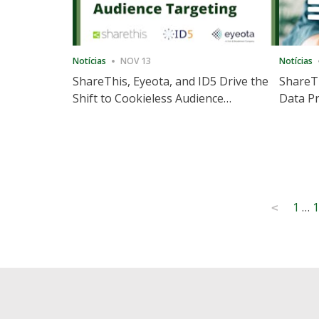
Notícias
NOV 13
Notícias
ShareThis, Eyeota, and ID5 Drive the
ShareTh
Shift to Cookieless Audience
Data Pr
Targeting
Consec
Posts
1
…
1
<
pagination