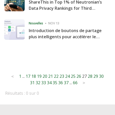
ShareThis in Top 1% of Neutronian’s
Data Privacy Rankings for Third
Consecutive Quarter
Nouvelles
NOV 13
Introduction de boutons de partage
plus intelligents pour accélérer le
partage et l'engagement de votre
site Web
Posts
1
...
17
18
19
20
21
22
23
24
25
26
27
28
29
30
<
31
32
33
34
35
36
37
...
66
pagination
>
Résultats : 0 sur 0